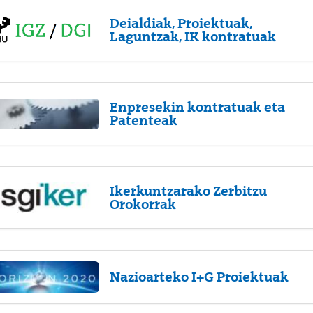
Deialdiak, Proiektuak,
Laguntzak, IK kontratuak
Enpresekin kontratuak eta
Patenteak
Ikerkuntzarako Zerbitzu
Orokorrak
Nazioarteko I+G Proiektuak