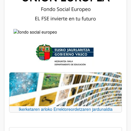
Ikerketaren arloko Errektoreordetzaren jardunaldia