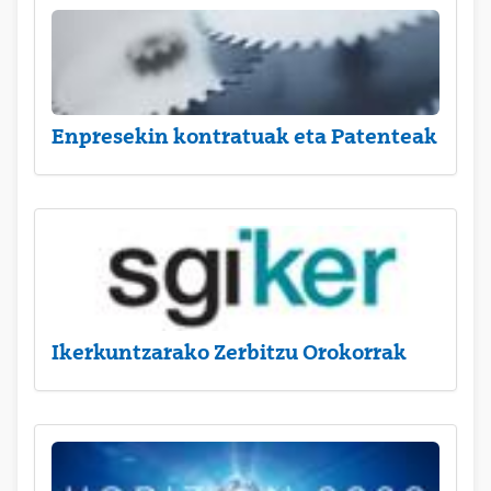
Enpresekin kontratuak eta Patenteak
Ikerkuntzarako Zerbitzu Orokorrak