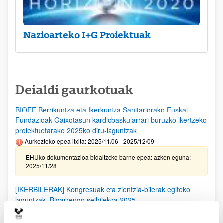
Nazioarteko I+G Proiektuak
Deialdi gaurkotuak
BIOEF Berrikuntza eta Ikerkuntza Sanitariorako Euskal
Fundazioak Gaixotasun kardiobaskularrari buruzko ikertzeko
proiektuetarako 2025ko diru-laguntzak
Aurkezteko epea itxita: 2025/11/06 - 2025/12/09
EHUko dokumentazioa bidaltzeko barne epea: azken eguna:
2025/11/28
[IKERBILERAK] Kongresuak eta zientzia-bilerak egiteko
laguntzak. Bigarrengo seihilekoa 2025
Izapide irekirik gabe (Eskabideak egiteko hasierako data:
2025/09/25)