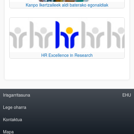
Kanpo Ikertzaileek aldi baterako egonaldiak
HR Excellence in Research
Irisgarritasuna
EHU
Lege oharra
Kontaktua
Mapa