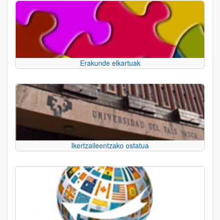
Erakunde elkartuak
Ikertzaileentzako ostatua