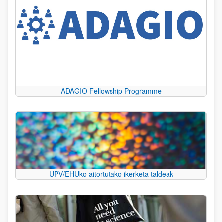
ADAGIO Fellowship Programme
UPV/EHUko aitortutako ikerketa taldeak