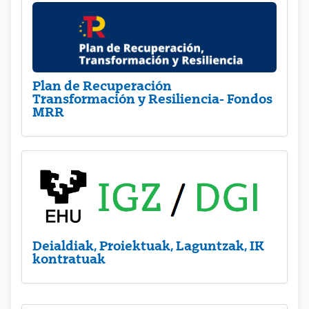
Plan de Recuperación
Transformación y Resiliencia- Fondos
MRR
Deialdiak, Proiektuak, Laguntzak, IK
kontratuak