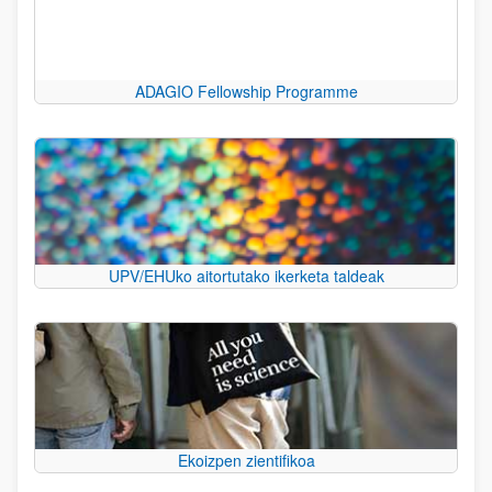
ADAGIO Fellowship Programme
UPV/EHUko aitortutako ikerketa taldeak
Ekoizpen zientifikoa