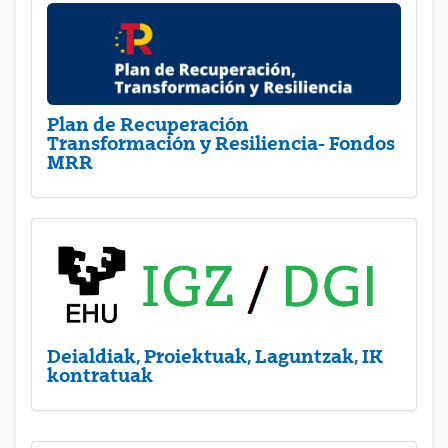
Plan de Recuperación
Transformación y Resiliencia- Fondos
MRR
Deialdiak, Proiektuak, Laguntzak, IK
kontratuak