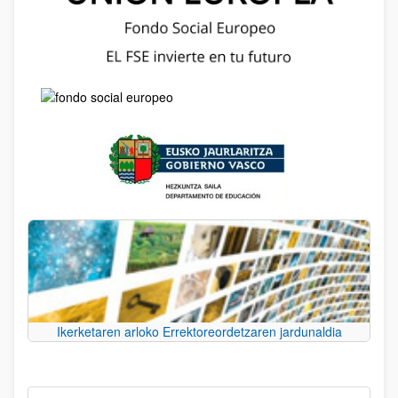
Ikerketaren arloko Errektoreordetzaren jardunaldia