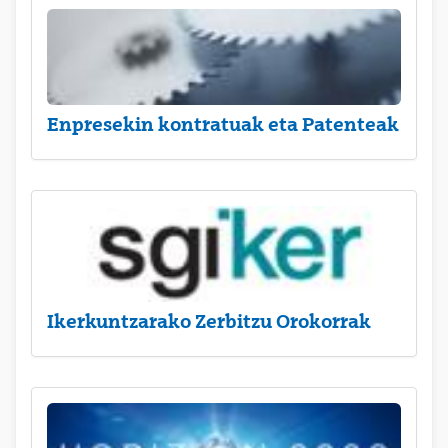
Enpresekin kontratuak eta Patenteak
Ikerkuntzarako Zerbitzu Orokorrak