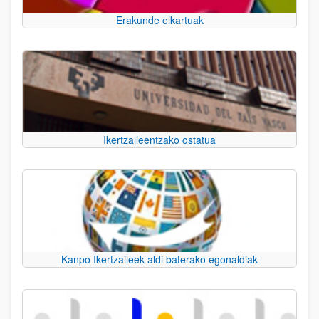
Erakunde elkartuak
Ikertzaileentzako ostatua
Kanpo Ikertzaileek aldi baterako egonaldiak