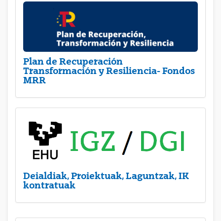
Plan de Recuperación
Transformación y Resiliencia- Fondos
MRR
Deialdiak, Proiektuak, Laguntzak, IK
kontratuak