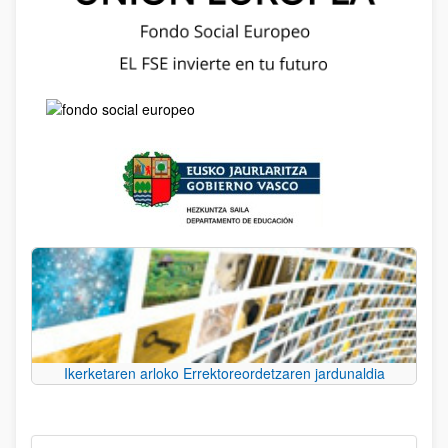
Ikerketaren arloko Errektoreordetzaren jardunaldia