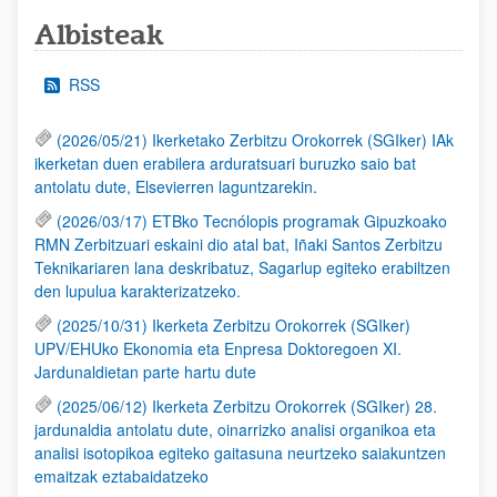
Albisteak
RSS
(2026/05/21) Ikerketako Zerbitzu Orokorrek (SGIker) IAk
ikerketan duen erabilera arduratsuari buruzko saio bat
antolatu dute, Elsevierren laguntzarekin.
(2026/03/17) ETBko Tecnólopis programak Gipuzkoako
RMN Zerbitzuari eskaini dio atal bat, Iñaki Santos Zerbitzu
Teknikariaren lana deskribatuz, Sagarlup egiteko erabiltzen
den lupulua karakterizatzeko.
(2025/10/31) Ikerketa Zerbitzu Orokorrek (SGIker)
UPV/EHUko Ekonomia eta Enpresa Doktoregoen XI.
Jardunaldietan parte hartu dute
(2025/06/12) Ikerketa Zerbitzu Orokorrek (SGIker) 28.
jardunaldia antolatu dute, oinarrizko analisi organikoa eta
analisi isotopikoa egiteko gaitasuna neurtzeko saiakuntzen
emaitzak eztabaidatzeko