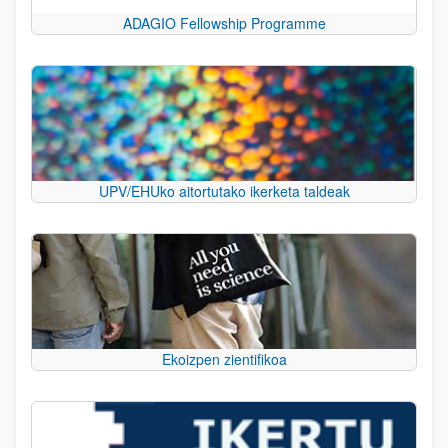
ADAGIO Fellowship Programme
UPV/EHUko aitortutako ikerketa taldeak
Ekoizpen zientifikoa