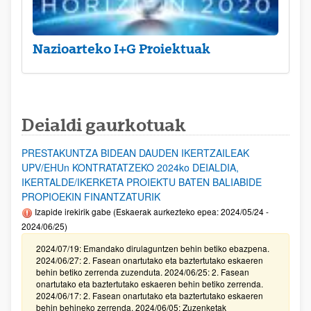
Nazioarteko I+G Proiektuak
Deialdi gaurkotuak
PRESTAKUNTZA BIDEAN DAUDEN IKERTZAILEAK
UPV/EHUn KONTRATATZEKO 2024ko DEIALDIA,
IKERTALDE/IKERKETA PROIEKTU BATEN BALIABIDE
PROPIOEKIN FINANTZATURIK
Izapide irekirik gabe (Eskaerak aurkezteko epea: 2024/05/24 -
2024/06/25)
2024/07/19: Emandako dirulaguntzen behin betiko ebazpena.
2024/06/27: 2. Fasean onartutako eta baztertutako eskaeren
behin betiko zerrenda zuzenduta. 2024/06/25: 2. Fasean
onartutako eta baztertutako eskaeren behin betiko zerrenda.
2024/06/17: 2. Fasean onartutako eta baztertutako eskaeren
behin behineko zerrenda. 2024/06/05: Zuzenketak