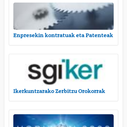
Enpresekin kontratuak eta Patenteak
Ikerkuntzarako Zerbitzu Orokorrak