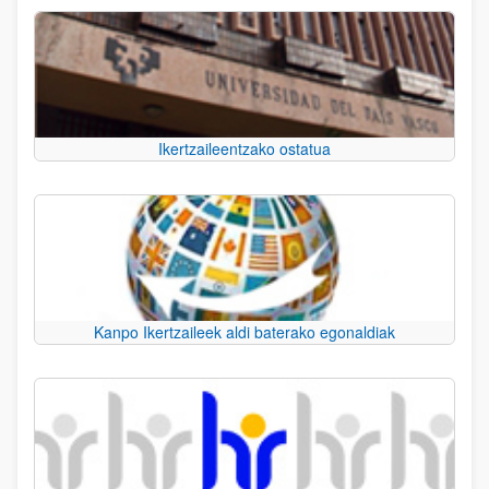
Ikertzaileentzako ostatua
Kanpo Ikertzaileek aldi baterako egonaldiak