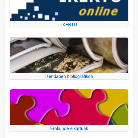
IKERTU
Izendapen bibliografikoa
Erakunde elkartuak