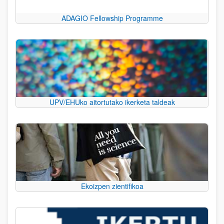
ADAGIO Fellowship Programme
UPV/EHUko aitortutako ikerketa taldeak
Ekoizpen zientifikoa