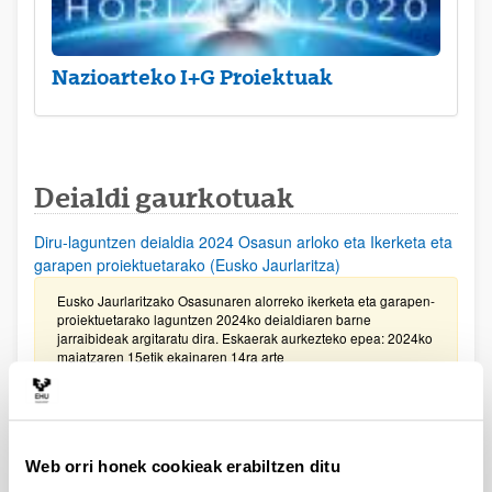
Nazioarteko I+G Proiektuak
Deialdi gaurkotuak
Diru-laguntzen deialdia 2024 Osasun arloko eta Ikerketa eta
garapen proiektuetarako (Eusko Jaurlaritza)
Eusko Jaurlaritzako Osasunaren alorreko ikerketa eta garapen-
proiektuetarako laguntzen 2024ko deialdiaren barne
jarraibideak argitaratu dira. Eskaerak aurkezteko epea: 2024ko
maiatzaren 15etik ekainaren 14ra arte
Gipuzkoako Zientzia, Teknologia eta Berrikuntza Sarea
bultzatzeko Programaren laguntzak 2024
Web orri honek cookieak erabiltzen ditu
Eskaerak aurkezteko epea 2024ko ekainaren 7an bukatuko da,