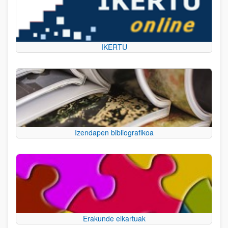
IKERTU
Izendapen bibliografikoa
Erakunde elkartuak