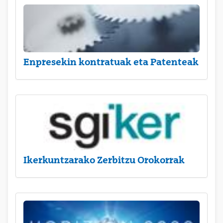
Enpresekin kontratuak eta Patenteak
Ikerkuntzarako Zerbitzu Orokorrak