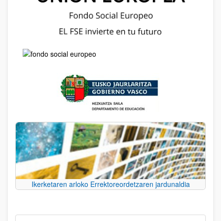
Ikerketaren arloko Errektoreordetzaren jardunaldia