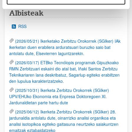
Albisteak
RSS
(2026/05/21) Ikerketako Zerbitzu Orokorrek (SGIker) IAk
ikerketan duen erabilera arduratsuari buruzko saio bat
antolatu dute, Elsevierren laguntzarekin.
(2026/03/17) ETBko Tecnólopis programak Gipuzkoako
RMN Zerbitzuari eskaini dio atal bat, Iñaki Santos Zerbitzu
Teknikariaren lana deskribatuz, Sagarlup egiteko erabiltzen
den lupulua karakterizatzeko.
(2025/10/31) Ikerketa Zerbitzu Orokorrek (SGIker)
UPV/EHUko Ekonomia eta Enpresa Doktoregoen XI.
Jardunaldietan parte hartu dute
(2025/06/12) Ikerketa Zerbitzu Orokorrek (SGIker) 28.
jardunaldia antolatu dute, oinarrizko analisi organikoa eta
analisi isotopikoa egiteko gaitasuna neurtzeko saiakuntzen
emaitzak eztabaidatzeko