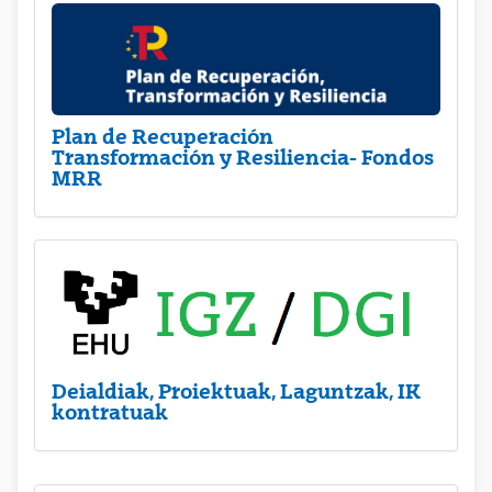
Plan de Recuperación
Transformación y Resiliencia- Fondos
MRR
Deialdiak, Proiektuak, Laguntzak, IK
kontratuak