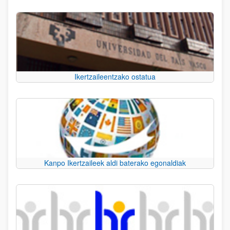
Ikertzaileentzako ostatua
Kanpo Ikertzaileek aldi baterako egonaldiak