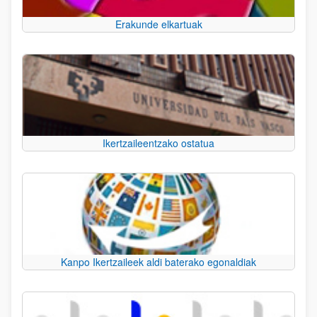
Erakunde elkartuak
Ikertzaileentzako ostatua
Kanpo Ikertzaileek aldi baterako egonaldiak