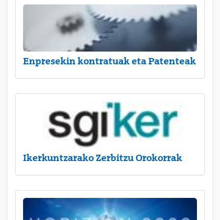
Enpresekin kontratuak eta Patenteak
Ikerkuntzarako Zerbitzu Orokorrak