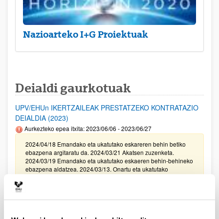
Nazioarteko I+G Proiektuak
Deialdi gaurkotuak
UPV/EHUn IKERTZAILEAK PRESTATZEKO KONTRATAZIO
DEIALDIA (2023)
Aurkezteko epea itxita: 2023/06/06 - 2023/06/27
2024/04/18 Emandako eta ukatutako eskareren behin betiko
ebazpena argitaratu da. 2024/03/21 Akatsen zuzenketa.
2024/03/19 Emandako eta ukatutako eskaeren behin-behineko
ebazpena aldatzea. 2024/03/13. Onartu eta ukatutako
eskaeren behin-behineko ebazpena. 2023/15/12. Balorazio
Fasera pasako diren eskaeren behin betiko zerrenda
zuzenduta. I Fasea. 2023/11/29. Balorazio Fasera pasako diren
eskaeren behin betiko zerrenda. I Fasea. Modalitate I, II III, eta
IV.