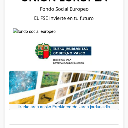
Ikerketaren arloko Errektoreordetzaren jardunaldia