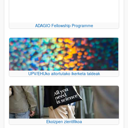
ADAGIO Fellowship Programme
UPV/EHUko aitortutako ikerketa taldeak
Ekoizpen zientifikoa