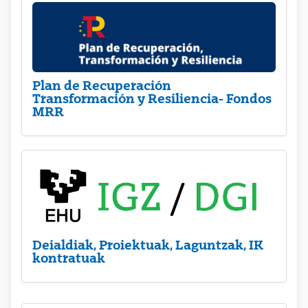
Plan de Recuperación
Transformación y Resiliencia- Fondos
MRR
Deialdiak, Proiektuak, Laguntzak, IK
kontratuak