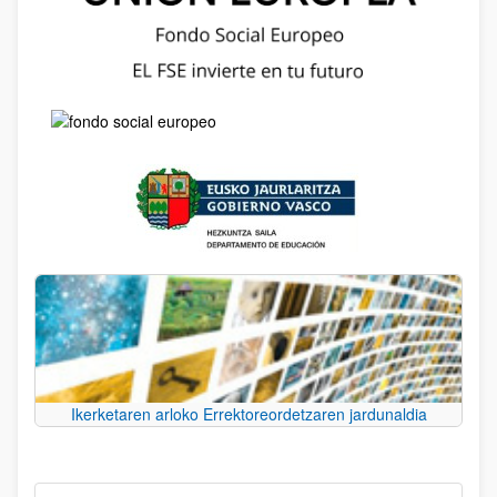
Ikerketaren arloko Errektoreordetzaren jardunaldia