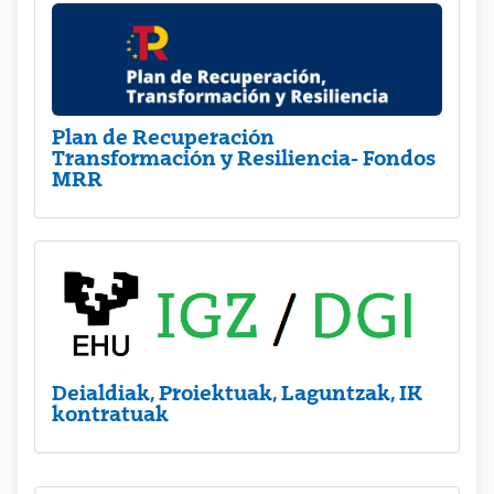
Plan de Recuperación
Transformación y Resiliencia- Fondos
MRR
Deialdiak, Proiektuak, Laguntzak, IK
kontratuak