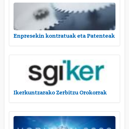
Enpresekin kontratuak eta Patenteak
Ikerkuntzarako Zerbitzu Orokorrak