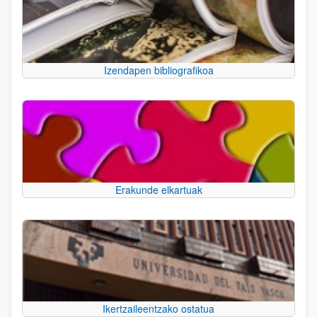
Izendapen bibliografikoa
Erakunde elkartuak
Ikertzaileentzako ostatua