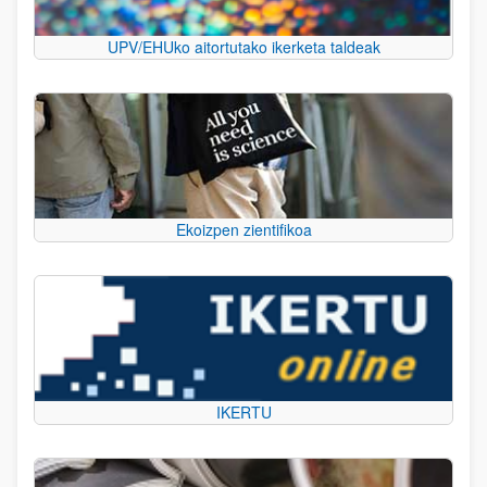
UPV/EHUko aitortutako ikerketa taldeak
Ekoizpen zientifikoa
IKERTU