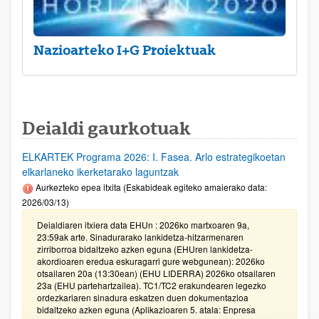
Nazioarteko I+G Proiektuak
Deialdi gaurkotuak
ELKARTEK Programa 2026: I. Fasea. Arlo estrategikoetan
elkarlaneko ikerketarako laguntzak
Aurkezteko epea itxita (Eskabideak egiteko amaierako data:
2026/03/13)
Deialdiaren itxiera data EHUn : 2026ko martxoaren 9a,
23:59ak arte. Sinadurarako lankidetza-hitzarmenaren
zirriborroa bidaltzeko azken eguna (EHUren lankidetza-
akordioaren eredua eskuragarri gure webgunean): 2026ko
otsailaren 20a (13:30ean) (EHU LIDERRA) 2026ko otsailaren
23a (EHU partehartzailea). TC1/TC2 erakundearen legezko
ordezkariaren sinadura eskatzen duen dokumentazioa
bidaltzeko azken eguna (Aplikazioaren 5. atala: Enpresa