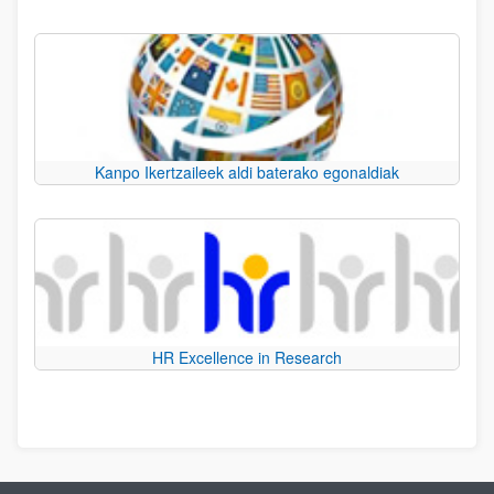
Kanpo Ikertzaileek aldi baterako egonaldiak
HR Excellence in Research