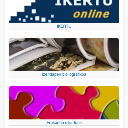
IKERTU
Izendapen bibliografikoa
Erakunde elkartuak