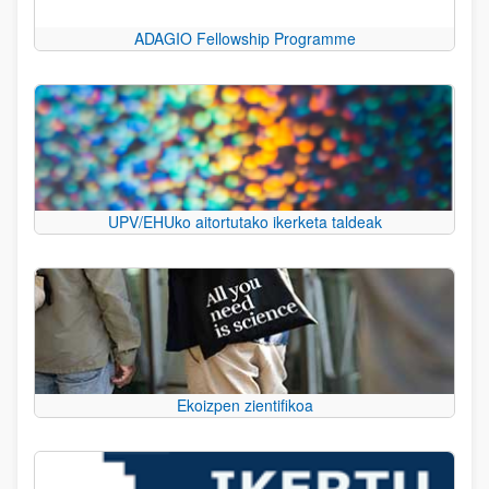
ADAGIO Fellowship Programme
UPV/EHUko aitortutako ikerketa taldeak
Ekoizpen zientifikoa