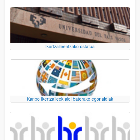
Ikertzaileentzako ostatua
Kanpo Ikertzaileek aldi baterako egonaldiak