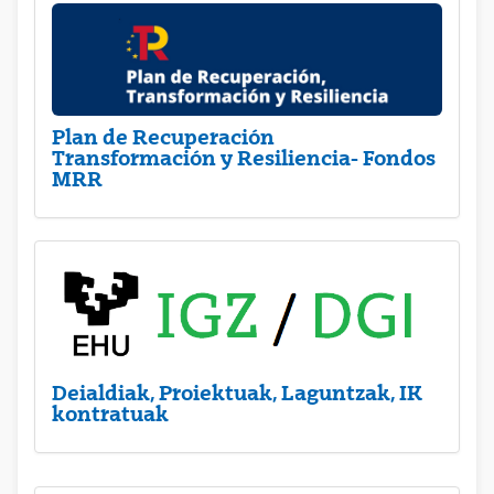
Plan de Recuperación
Transformación y Resiliencia- Fondos
MRR
Deialdiak, Proiektuak, Laguntzak, IK
kontratuak