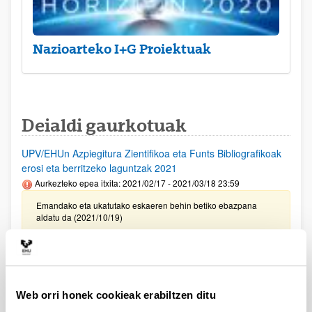
Nazioarteko I+G Proiektuak
Deialdi gaurkotuak
UPV/EHUn Azpiegitura Zientifikoa eta Funts Bibliografikoak
erosi eta berritzeko laguntzak 2021
Aurkezteko epea itxita: 2021/02/17 - 2021/03/18 23:59
Emandako eta ukatutako eskaeren behin betiko ebazpana
aldatu da (2021/10/19)
PIFG21/11: Metodología de optimización orientada a la
movilidad sostenible
Aurkezteko epea itxita: 2021/09/16 - 2021/10/06 23:59
Web orri honek cookieak erabiltzen ditu
Deialdia hutsik geratu da