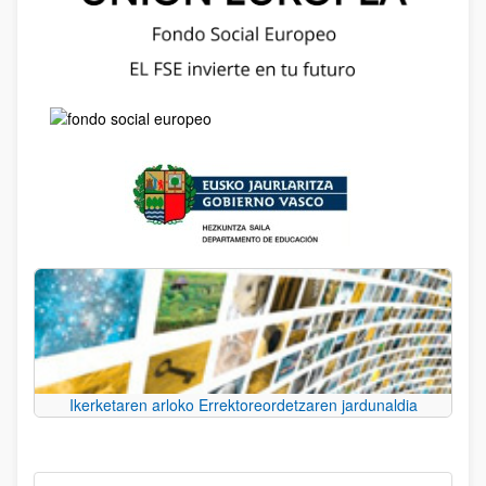
Ikerketaren arloko Errektoreordetzaren jardunaldia