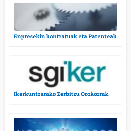
Enpresekin kontratuak eta Patenteak
Ikerkuntzarako Zerbitzu Orokorrak