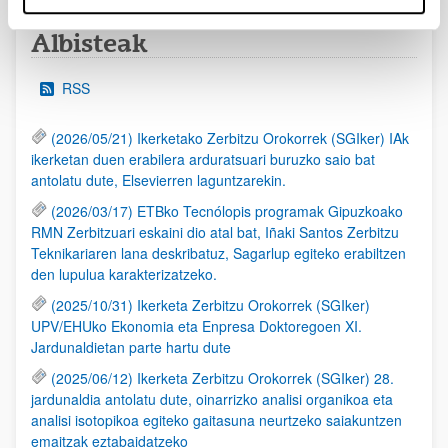
Albisteak
RSS
(2026/05/21) Ikerketako Zerbitzu Orokorrek (SGIker) IAk
ikerketan duen erabilera arduratsuari buruzko saio bat
antolatu dute, Elsevierren laguntzarekin.
(2026/03/17) ETBko Tecnólopis programak Gipuzkoako
RMN Zerbitzuari eskaini dio atal bat, Iñaki Santos Zerbitzu
Teknikariaren lana deskribatuz, Sagarlup egiteko erabiltzen
den lupulua karakterizatzeko.
(2025/10/31) Ikerketa Zerbitzu Orokorrek (SGIker)
UPV/EHUko Ekonomia eta Enpresa Doktoregoen XI.
Jardunaldietan parte hartu dute
(2025/06/12) Ikerketa Zerbitzu Orokorrek (SGIker) 28.
jardunaldia antolatu dute, oinarrizko analisi organikoa eta
analisi isotopikoa egiteko gaitasuna neurtzeko saiakuntzen
emaitzak eztabaidatzeko