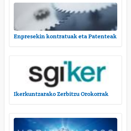
Enpresekin kontratuak eta Patenteak
Ikerkuntzarako Zerbitzu Orokorrak