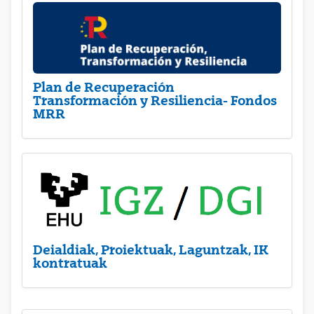
Plan de Recuperación
Transformación y Resiliencia- Fondos
MRR
Deialdiak, Proiektuak, Laguntzak, IK
kontratuak