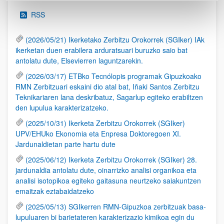
RSS
(2026/05/21) Ikerketako Zerbitzu Orokorrek (SGIker) IAk
ikerketan duen erabilera arduratsuari buruzko saio bat
antolatu dute, Elsevierren laguntzarekin.
(2026/03/17) ETBko Tecnólopis programak Gipuzkoako
RMN Zerbitzuari eskaini dio atal bat, Iñaki Santos Zerbitzu
Teknikariaren lana deskribatuz, Sagarlup egiteko erabiltzen
den lupulua karakterizatzeko.
(2025/10/31) Ikerketa Zerbitzu Orokorrek (SGIker)
UPV/EHUko Ekonomia eta Enpresa Doktoregoen XI.
Jardunaldietan parte hartu dute
(2025/06/12) Ikerketa Zerbitzu Orokorrek (SGIker) 28.
jardunaldia antolatu dute, oinarrizko analisi organikoa eta
analisi isotopikoa egiteko gaitasuna neurtzeko saiakuntzen
emaitzak eztabaidatzeko
(2025/05/13) SGIkerren RMN-Gipuzkoa zerbitzuak basa-
lupuluaren bi barietateren karakterizazio kimikoa egin du