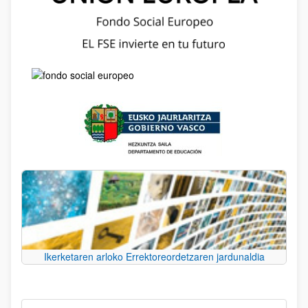
Ikerketaren arloko Errektoreordetzaren jardunaldia