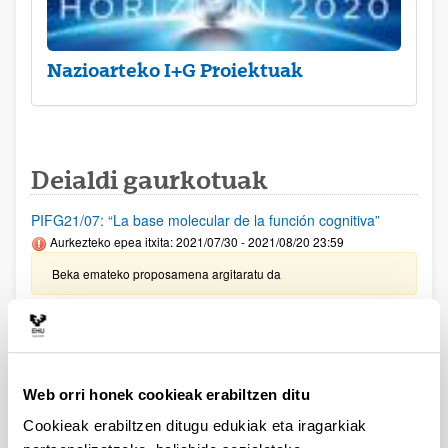
Nazioarteko I+G Proiektuak
Deialdi gaurkotuak
PIFG21/07: “La base molecular de la función cognitiva”
Aurkezteko epea itxita: 2021/07/30 - 2021/08/20 23:59
Beka emateko proposamena argitaratu da
PIFG21/04: “Desarrollo de materiales poliméricos con
memoria de forma”
Aurkezteko epea itxita: 2021/07/22 - 2021/08/12 23:59
Web orri honek cookieak erabiltzen ditu
Beka emateko proposamena argitaratu da
Cookieak erabiltzen ditugu edukiak eta iragarkiak
PIFG21/05: “Desarrollo de biomateriales dinámicos.”