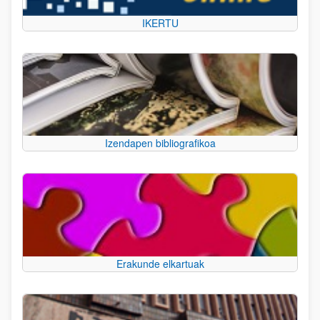
IKERTU
Izendapen bibliografikoa
Erakunde elkartuak