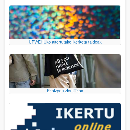
UPV/EHUko aitortutako ikerketa taldeak
Ekoizpen zientifikoa