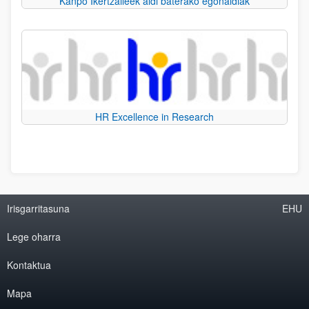
Kanpo Ikertzaileek aldi baterako egonaldiak
HR Excellence in Research
Irisgarritasuna
EHU
Lege oharra
Kontaktua
Mapa