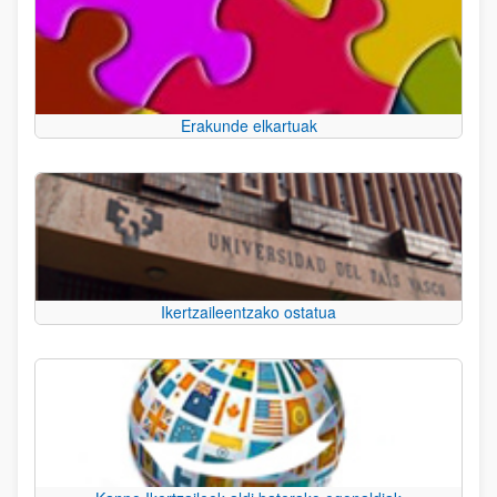
Erakunde elkartuak
Ikertzaileentzako ostatua