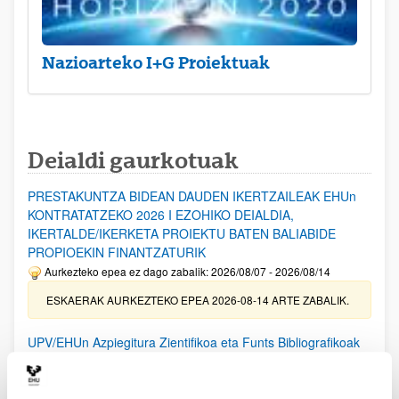
Nazioarteko I+G Proiektuak
Deialdi gaurkotuak
PRESTAKUNTZA BIDEAN DAUDEN IKERTZAILEAK EHUn
KONTRATATZEKO 2026 I EZOHIKO DEIALDIA,
IKERTALDE/IKERKETA PROIEKTU BATEN BALIABIDE
PROPIOEKIN FINANTZATURIK
Aurkezteko epea ez dago zabalik: 2026/08/07 - 2026/08/14
ESKAERAK AURKEZTEKO EPEA 2026-08-14 ARTE ZABALIK.
UPV/EHUn Azpiegitura Zientifikoa eta Funts Bibliografikoak
erosi eta berritzeko laguntzak 2026
Izapide irekia