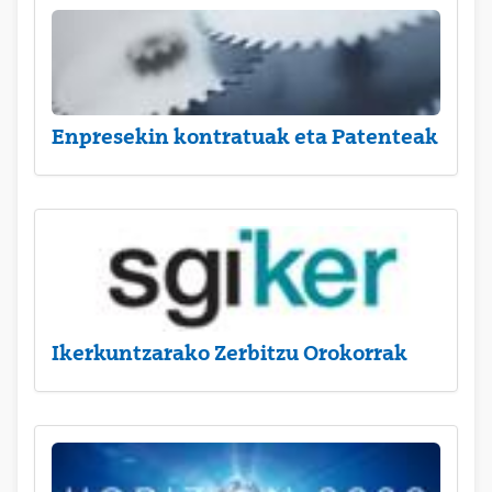
Enpresekin kontratuak eta Patenteak
Ikerkuntzarako Zerbitzu Orokorrak