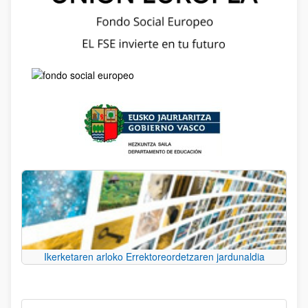
Ikerketaren arloko Errektoreordetzaren jardunaldia