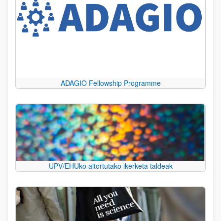
ADAGIO Fellowship Programme
UPV/EHUko aitortutako ikerketa taldeak