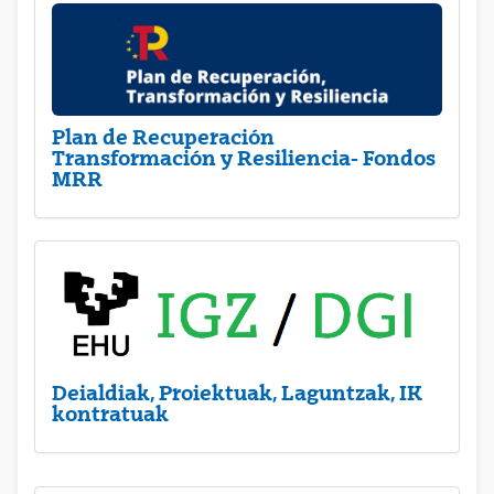
Plan de Recuperación
Transformación y Resiliencia- Fondos
MRR
Deialdiak, Proiektuak, Laguntzak, IK
kontratuak