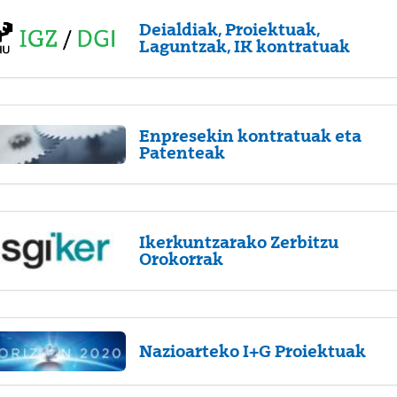
Deialdiak, Proiektuak,
Laguntzak, IK kontratuak
Enpresekin kontratuak eta
Patenteak
Ikerkuntzarako Zerbitzu
Orokorrak
Nazioarteko I+G Proiektuak