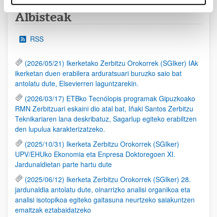
Albisteak
RSS
(2026/05/21) Ikerketako Zerbitzu Orokorrek (SGIker) IAk
ikerketan duen erabilera arduratsuari buruzko saio bat
antolatu dute, Elsevierren laguntzarekin.
(2026/03/17) ETBko Tecnólopis programak Gipuzkoako
RMN Zerbitzuari eskaini dio atal bat, Iñaki Santos Zerbitzu
Teknikariaren lana deskribatuz, Sagarlup egiteko erabiltzen
den lupulua karakterizatzeko.
(2025/10/31) Ikerketa Zerbitzu Orokorrek (SGIker)
UPV/EHUko Ekonomia eta Enpresa Doktoregoen XI.
Jardunaldietan parte hartu dute
(2025/06/12) Ikerketa Zerbitzu Orokorrek (SGIker) 28.
jardunaldia antolatu dute, oinarrizko analisi organikoa eta
analisi isotopikoa egiteko gaitasuna neurtzeko saiakuntzen
emaitzak eztabaidatzeko