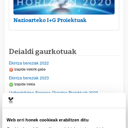
Nazioarteko I+G Proiektuak
Deialdi gaurkotuak
Ekintza bereziak 2022
Izapide irekirik gabe
Ekintza bereziak 2023
Izapide irekia
Unibertsitatea-Enpresa-Gizartea Proiektuak 2023
Aurkezteko epea itxita: 2023/03/23 - 2023/04/21
2023/11/16- Behin betiko ebazpena argitaratu egin da-
2023/09/28- Bigarren Akats Zuzenketa argitaratu egin da.
2023/09/22 Emandako eta ukatutako Behin Behineko
Web orri honek cookieak erabiltzen ditu
Ebazpena argitaratu egin da2023/07/14 Ebaluaziorako
onartutako eskabideen behin betiko zerrenda argitaratu da.