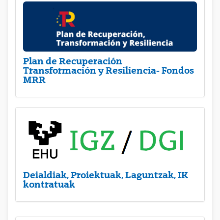
Plan de Recuperación
Transformación y Resiliencia- Fondos
MRR
Deialdiak, Proiektuak, Laguntzak, IK
kontratuak