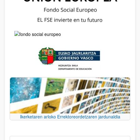
Ikerketaren arloko Errektoreordetzaren jardunaldia