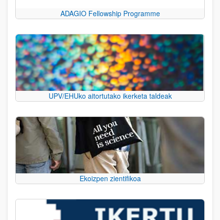
ADAGIO Fellowship Programme
UPV/EHUko aitortutako ikerketa taldeak
Ekoizpen zientifikoa