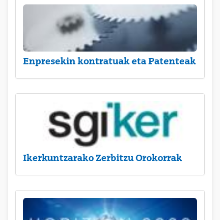
Enpresekin kontratuak eta Patenteak
Ikerkuntzarako Zerbitzu Orokorrak