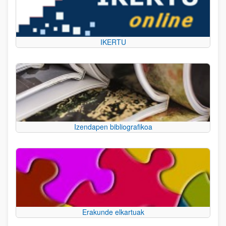
IKERTU
Izendapen bibliografikoa
Erakunde elkartuak