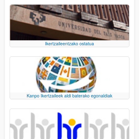
Ikertzaileentzako ostatua
Kanpo Ikertzaileek aldi baterako egonaldiak