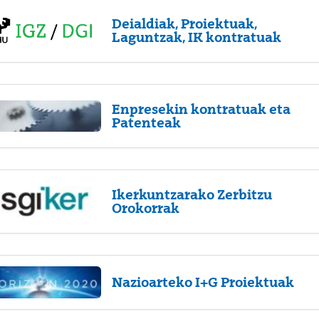
Deialdiak, Proiektuak,
Laguntzak, IK kontratuak
Enpresekin kontratuak eta
Patenteak
Ikerkuntzarako Zerbitzu
Orokorrak
Nazioarteko I+G Proiektuak