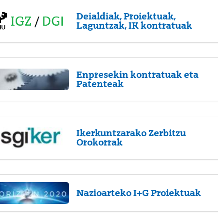
Deialdiak, Proiektuak,
Laguntzak, IK kontratuak
Enpresekin kontratuak eta
Patenteak
Ikerkuntzarako Zerbitzu
Orokorrak
Nazioarteko I+G Proiektuak