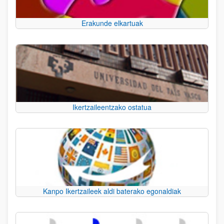
Erakunde elkartuak
Ikertzaileentzako ostatua
Kanpo Ikertzaileek aldi baterako egonaldiak