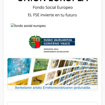
Ikerketaren arloko Errektoreordetzaren jardunaldia