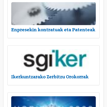
Enpresekin kontratuak eta Patenteak
Ikerkuntzarako Zerbitzu Orokorrak