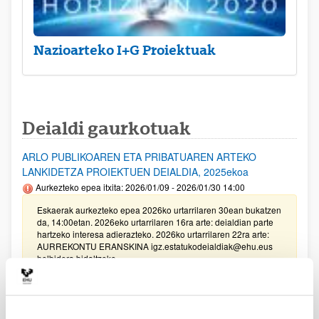
Nazioarteko I+G Proiektuak
Deialdi gaurkotuak
ARLO PUBLIKOAREN ETA PRIBATUAREN ARTEKO
LANKIDETZA PROIEKTUEN DEIALDIA, 2025ekoa
Aurkezteko epea itxita: 2026/01/09 - 2026/01/30 14:00
Eskaerak aurkezteko epea 2026ko urtarrilaren 30ean bukatzen
da, 14:00etan. 2026eko urtarrilaren 16ra arte: deialdian parte
hartzeko interesa adierazteko. 2026ko urtarrilaren 22ra arte:
AURREKONTU ERANSKINA igz.estatukodeialdiak@ehu.eus
helbidera bidaltzeko.
Unibertsitatea-Enpresa-Gizartea Proiektuak 2025
Aurkezteko epea itxita: 2025/03/17 - 2025/04/04 13:00