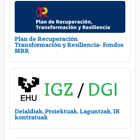
Plan de Recuperación
Transformación y Resiliencia- Fondos
MRR
Deialdiak, Proiektuak, Laguntzak, IK
kontratuak