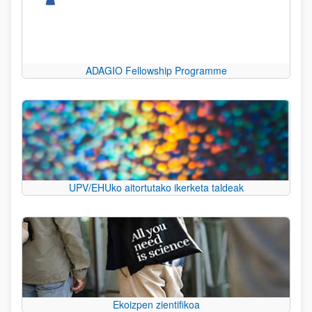
ADAGIO Fellowship Programme
UPV/EHUko aitortutako ikerketa taldeak
Ekoizpen zientifikoa