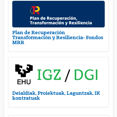
Plan de Recuperación
Transformación y Resiliencia- Fondos
MRR
Deialdiak, Proiektuak, Laguntzak, IK
kontratuak