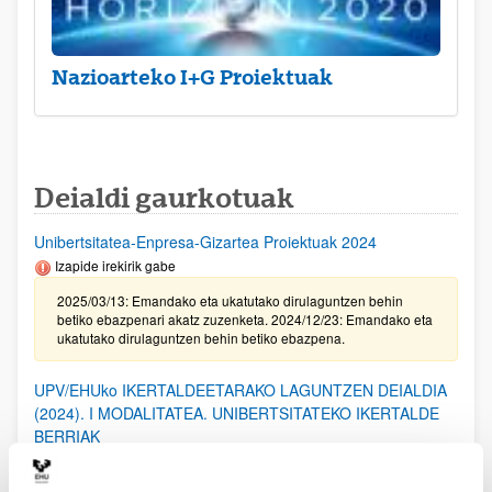
Nazioarteko I+G Proiektuak
Deialdi gaurkotuak
Unibertsitatea-Enpresa-Gizartea Proiektuak 2024
Izapide irekirik gabe
2025/03/13: Emandako eta ukatutako dirulaguntzen behin
betiko ebazpenari akatz zuzenketa. 2024/12/23: Emandako eta
ukatutako dirulaguntzen behin betiko ebazpena.
UPV/EHUko IKERTALDEETARAKO LAGUNTZEN DEIALDIA
(2024). I MODALITATEA. UNIBERTSITATEKO IKERTALDE
BERRIAK
2025/02/20. Emandako eta ukatutako laguntzen behin-betiko
ebazpena.