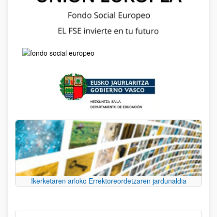
Ikerketaren arloko Errektoreordetzaren jardunaldia