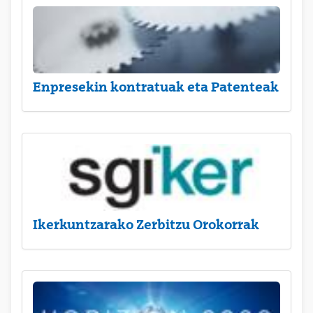
Enpresekin kontratuak eta Patenteak
Ikerkuntzarako Zerbitzu Orokorrak