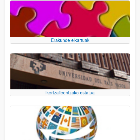
Erakunde elkartuak
Ikertzaileentzako ostatua