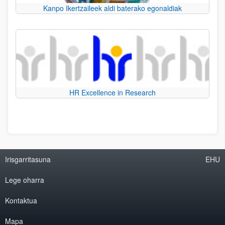
Kanpo Ikertzaileek aldi baterako egonaldiak
HR Excellence in Research
Irisgarritasuna
EHU
Lege oharra
Kontaktua
Mapa