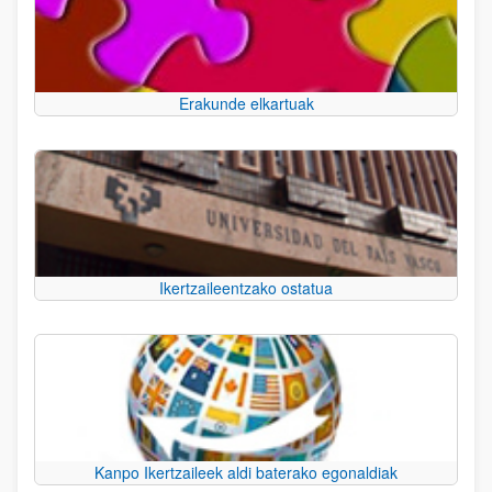
Erakunde elkartuak
Ikertzaileentzako ostatua
Kanpo Ikertzaileek aldi baterako egonaldiak