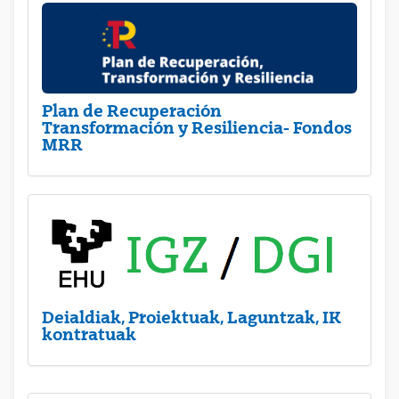
Plan de Recuperación
Transformación y Resiliencia- Fondos
MRR
Deialdiak, Proiektuak, Laguntzak, IK
kontratuak