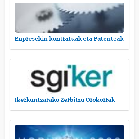
Enpresekin kontratuak eta Patenteak
Ikerkuntzarako Zerbitzu Orokorrak