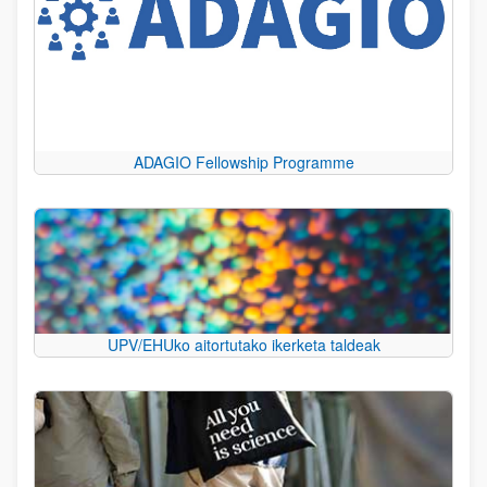
ADAGIO Fellowship Programme
UPV/EHUko aitortutako ikerketa taldeak