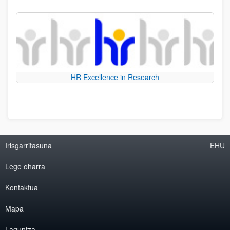
HR Excellence in Research
Irisgarritasuna
EHU
Lege oharra
Kontaktua
Mapa
Laguntza