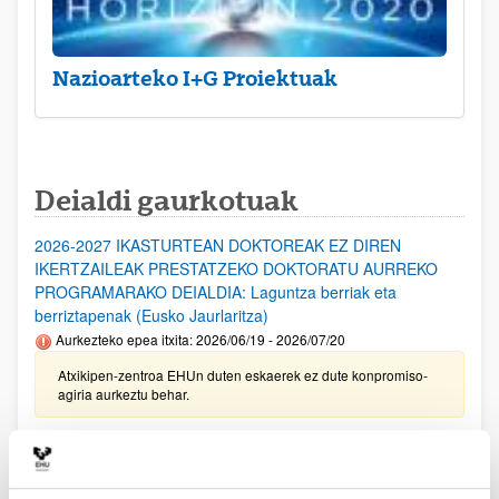
Nazioarteko I+G Proiektuak
Deialdi gaurkotuak
2026-2027 IKASTURTEAN DOKTOREAK EZ DIREN
IKERTZAILEAK PRESTATZEKO DOKTORATU AURREKO
PROGRAMARAKO DEIALDIA: Laguntza berriak eta
berriztapenak (Eusko Jaurlaritza)
Aurkezteko epea itxita: 2026/06/19 - 2026/07/20
Atxikipen-zentroa EHUn duten eskaerek ez dute konpromiso-
agiria aurkeztu behar.
Ikertzaile Doktoreen Hobekuntzarako doktoretza-ondoko
Programen deialdia, Eusko Jaurlaritza 2026-2029
Aurkezteko epea itxita: 2026/06/19 - 2026/07/20