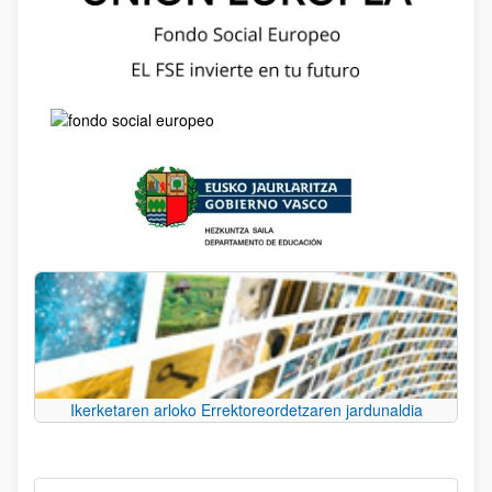
Ikerketaren arloko Errektoreordetzaren jardunaldia