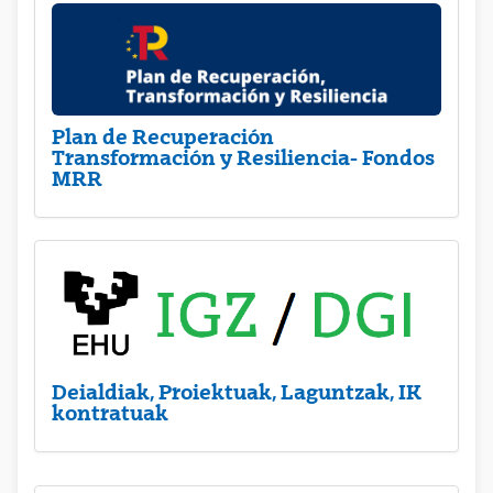
Plan de Recuperación
Transformación y Resiliencia- Fondos
MRR
Deialdiak, Proiektuak, Laguntzak, IK
kontratuak