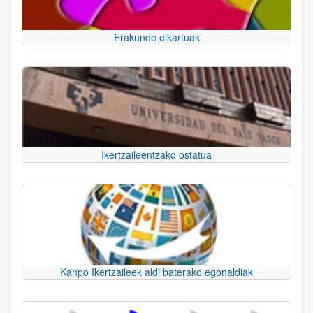
Erakunde elkartuak
Ikertzaileentzako ostatua
Kanpo Ikertzaileek aldi baterako egonaldiak