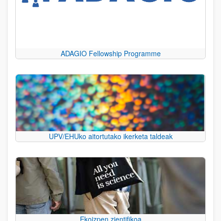
ADAGIO Fellowship Programme
UPV/EHUko aitortutako ikerketa taldeak
Ekoizpen zientifikoa