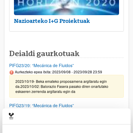
Nazioarteko I+G Proiektuak
Deialdi gaurkotuak
PIFG23/20: “Mecánica de Fluidos”
Aurkezteko epea itxita: 2023/09/08 - 2023/09/28 23:59
2023/10/19- Beka emateko proposamena argitaratu egin
da.2023/10/02: Balorazio Fasera pasako diren onartutako
eskaeren zerrenda argitaratu egin da
PIFG23/19: “Mecánica de Fluidos”
Aurkezteko epea itxita: 2023/09/08 - 2023/09/28 23:59
2023/10/19- Beka emateko proposamena argitaratu egin
da.2023/10/02: Balorazio Fasera pasako diren onartutako
eskaeren zerrenda argitaratu egin da