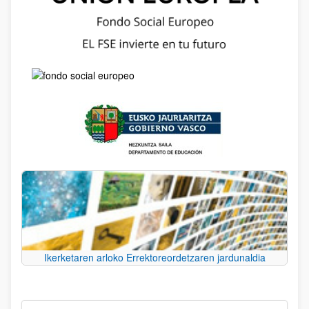
Ikerketaren arloko Errektoreordetzaren jardunaldia