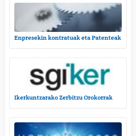
Enpresekin kontratuak eta Patenteak
Ikerkuntzarako Zerbitzu Orokorrak