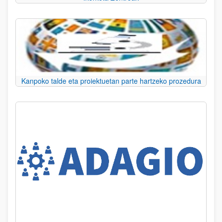
Kanpoko talde eta proiektuetan parte hartzeko prozedura