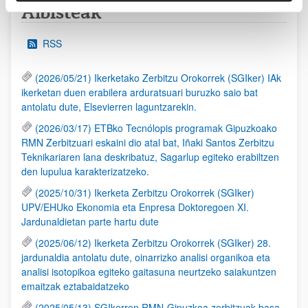
Albisteak
RSS
(2026/05/21) Ikerketako Zerbitzu Orokorrek (SGIker) IAk
ikerketan duen erabilera arduratsuari buruzko saio bat
antolatu dute, Elsevierren laguntzarekin.
(2026/03/17) ETBko Tecnólopis programak Gipuzkoako
RMN Zerbitzuari eskaini dio atal bat, Iñaki Santos Zerbitzu
Teknikariaren lana deskribatuz, Sagarlup egiteko erabiltzen
den lupulua karakterizatzeko.
(2025/10/31) Ikerketa Zerbitzu Orokorrek (SGIker)
UPV/EHUko Ekonomia eta Enpresa Doktoregoen XI.
Jardunaldietan parte hartu dute
(2025/06/12) Ikerketa Zerbitzu Orokorrek (SGIker) 28.
jardunaldia antolatu dute, oinarrizko analisi organikoa eta
analisi isotopikoa egiteko gaitasuna neurtzeko saiakuntzen
emaitzak eztabaidatzeko
(2025/05/13) SGIkerren RMN-Gipuzkoa zerbitzuak basa-