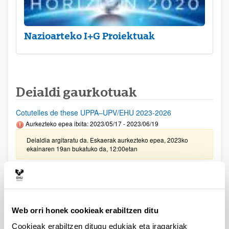
Nazioarteko I+G Proiektuak
Deialdi gaurkotuak
Cotutelles de these UPPA–UPV/EHU 2023-2026
Aurkezteko epea itxita: 2023/05/17 - 2023/06/19
Deialdia argitaratu da. Eskaerak aurkezteko epea, 2023ko
ekainaren 19an bukatuko da, 12:00etan
UPV/EHU eta Vital Fundazioaren arteko ikerketa
proiektuetarako deialdia 2023
Aurkezteko epea itxita: 2023/02/24 - 2023/03/23 23:59
Web orri honek cookieak erabiltzen ditu
2023/05/31 Emandako eta ukatutako eskaeren behin betiko
ebazpena argitaratu da.
Cookieak erabiltzen ditugu edukiak eta iragarkiak