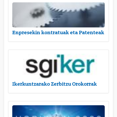
Enpresekin kontratuak eta Patenteak
Ikerkuntzarako Zerbitzu Orokorrak