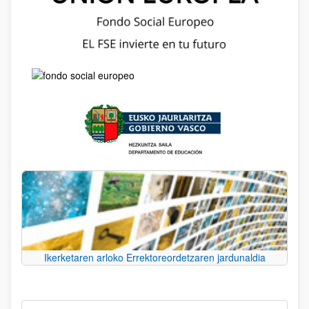
Ikerketaren arloko Errektoreordetzaren jardunaldia