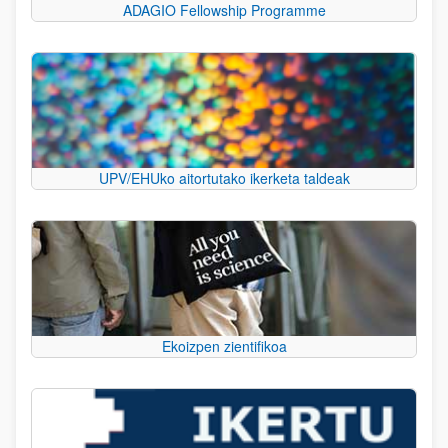
ADAGIO Fellowship Programme
UPV/EHUko aitortutako ikerketa taldeak
Ekoizpen zientifikoa