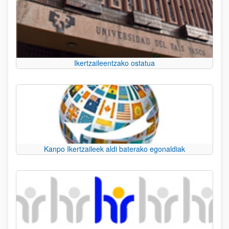
Ikertzaileentzako ostatua
Kanpo Ikertzaileek aldi baterako egonaldiak