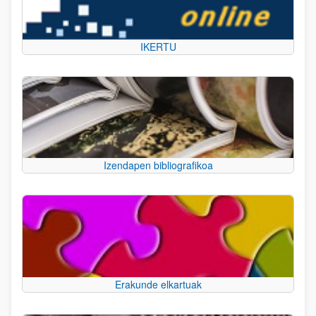
IKERTU
Izendapen bibliografikoa
Erakunde elkartuak