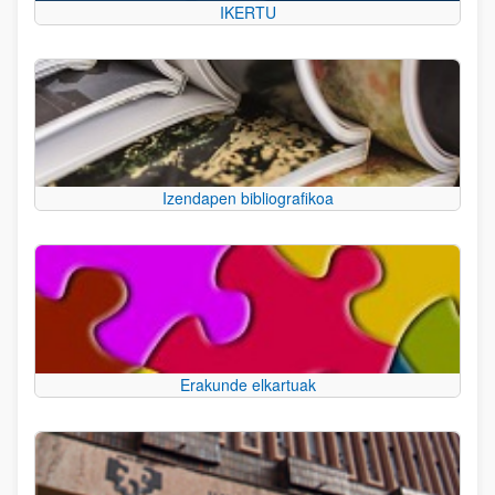
IKERTU
Izendapen bibliografikoa
Erakunde elkartuak