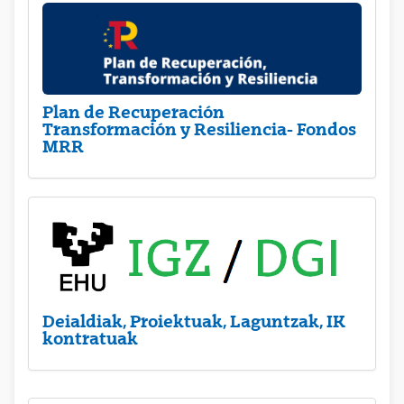
Plan de Recuperación
Transformación y Resiliencia- Fondos
MRR
Deialdiak, Proiektuak, Laguntzak, IK
kontratuak