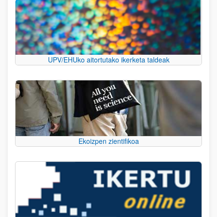
UPV/EHUko aitortutako ikerketa taldeak
Ekoizpen zientifikoa