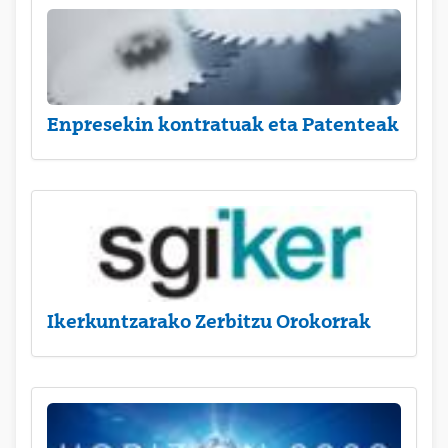
Enpresekin kontratuak eta Patenteak
Ikerkuntzarako Zerbitzu Orokorrak