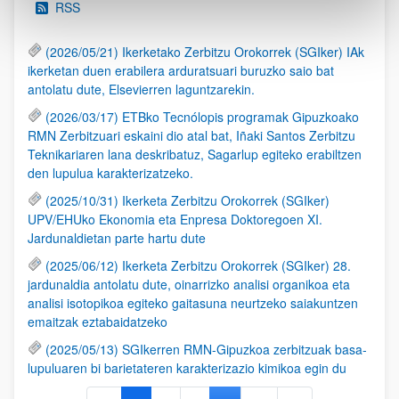
RSS
(2026/05/21) Ikerketako Zerbitzu Orokorrek (SGIker) IAk
ikerketan duen erabilera arduratsuari buruzko saio bat
antolatu dute, Elsevierren laguntzarekin.
(2026/03/17) ETBko Tecnólopis programak Gipuzkoako
RMN Zerbitzuari eskaini dio atal bat, Iñaki Santos Zerbitzu
Teknikariaren lana deskribatuz, Sagarlup egiteko erabiltzen
den lupulua karakterizatzeko.
(2025/10/31) Ikerketa Zerbitzu Orokorrek (SGIker)
UPV/EHUko Ekonomia eta Enpresa Doktoregoen XI.
Jardunaldietan parte hartu dute
(2025/06/12) Ikerketa Zerbitzu Orokorrek (SGIker) 28.
jardunaldia antolatu dute, oinarrizko analisi organikoa eta
analisi isotopikoa egiteko gaitasuna neurtzeko saiakuntzen
emaitzak eztabaidatzeko
(2025/05/13) SGIkerren RMN-Gipuzkoa zerbitzuak basa-
lupuluaren bi barietateren karakterizazio kimikoa egin du