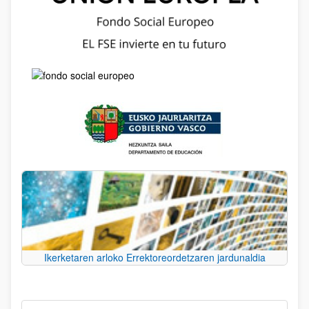
Ikerketaren arloko Errektoreordetzaren jardunaldia