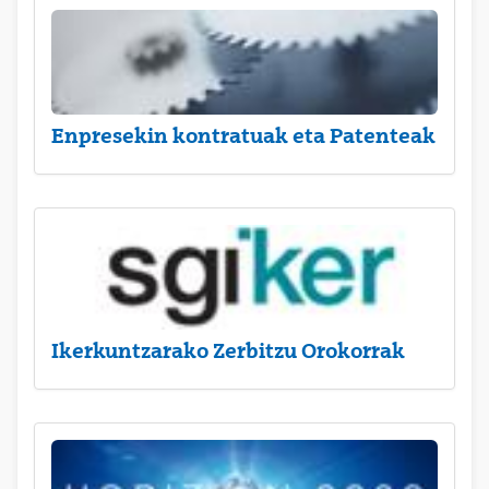
Enpresekin kontratuak eta Patenteak
Ikerkuntzarako Zerbitzu Orokorrak