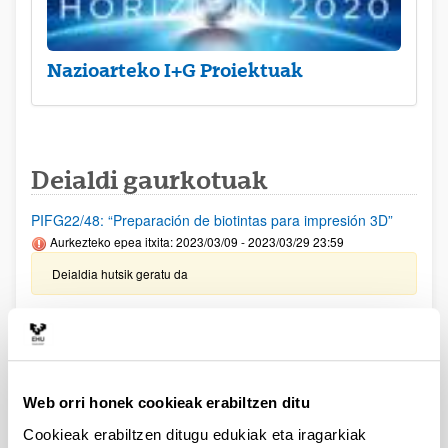
Nazioarteko I+G Proiektuak
Deialdi gaurkotuak
PIFG22/48: “Preparación de biotintas para impresión 3D”
Aurkezteko epea itxita: 2023/03/09 - 2023/03/29 23:59
Deialdia hutsik geratu da
Garapen Iraunkorrerako 2030 Agenda sustatzeko eta
ezartzeko jarduerak egiteko dirulaguntzak-2023
Aurkezteko epea itxita: 2023/04/03 - 2023/04/16
Ekonomia eta Gizarte Kontseiluaren Ikerketa Saria, XXII.
Web orri honek cookieak erabiltzen ditu
deialdia
Cookieak erabiltzen ditugu edukiak eta iragarkiak
Aurkezteko epea itxita: 2023/03/29 - 2023/05/28 00:00