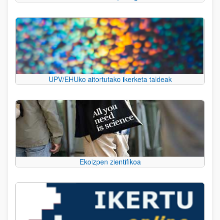
UPV/EHUko aitortutako ikerketa taldeak
Ekoizpen zientifikoa