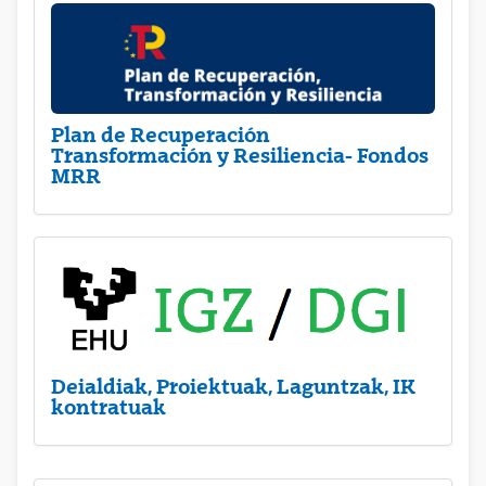
Plan de Recuperación
Transformación y Resiliencia- Fondos
MRR
Deialdiak, Proiektuak, Laguntzak, IK
kontratuak