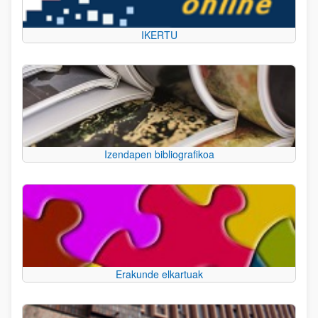
IKERTU
Izendapen bibliografikoa
Erakunde elkartuak