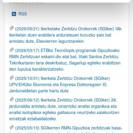
Albisteak
RSS
(2026/05/21) Ikerketako Zerbitzu Orokorrek (SGIker) IAk
ikerketan duen erabilera arduratsuari buruzko saio bat
antolatu dute, Elsevierren laguntzarekin.
(2026/03/17) ETBko Tecnólopis programak Gipuzkoako
RMN Zerbitzuari eskaini dio atal bat, Iñaki Santos Zerbitzu
Teknikariaren lana deskribatuz, Sagarlup egiteko erabiltzen
den lupulua karakterizatzeko.
(2025/10/31) Ikerketa Zerbitzu Orokorrek (SGIker)
UPV/EHUko Ekonomia eta Enpresa Doktoregoen XI.
Jardunaldietan parte hartu dute
(2025/06/12) Ikerketa Zerbitzu Orokorrek (SGIker) 28.
jardunaldia antolatu dute, oinarrizko analisi organikoa eta
analisi isotopikoa egiteko gaitasuna neurtzeko saiakuntzen
emaitzak eztabaidatzeko
(2025/05/13) SGIkerren RMN-Gipuzkoa zerbitzuak basa-