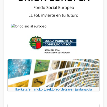
Ikerketaren arloko Errektoreordetzaren jardunaldia