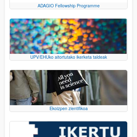
ADAGIO Fellowship Programme
UPV/EHUko aitortutako ikerketa taldeak
Ekoizpen zientifikoa