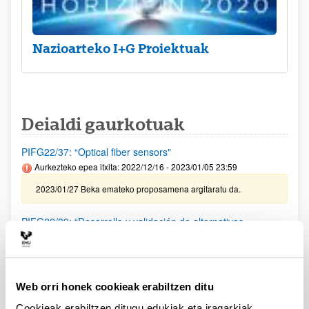
Nazioarteko I+G Proiektuak
Deialdi gaurkotuak
PIFG22/37: “Optical fiber sensors"
Aurkezteko epea itxita: 2022/12/16 - 2023/01/05 23:59
2023/01/27 Beka emateko proposamena argitaratu da.
PIFG22/39: “Desarrollo y validación de alternativas
sostenibles basadas en biopolímeros para la conservación
del patrimonio cultural"
Aurkezteko epea itxita: 2022/12/17 - 2023/01/09 23:59
Web orri honek cookieak erabiltzen ditu
2023/01/25 Beka emateko proposamena argitaratu da.
Cookieak erabiltzen ditugu edukiak eta iragarkiak