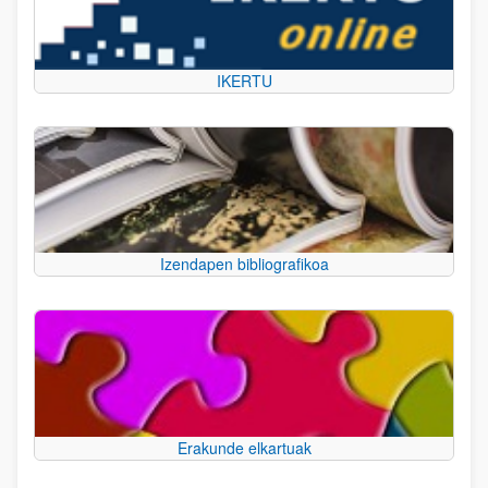
IKERTU
Izendapen bibliografikoa
Erakunde elkartuak