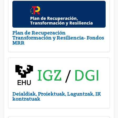
Plan de Recuperación
Transformación y Resiliencia- Fondos
MRR
Deialdiak, Proiektuak, Laguntzak, IK
kontratuak