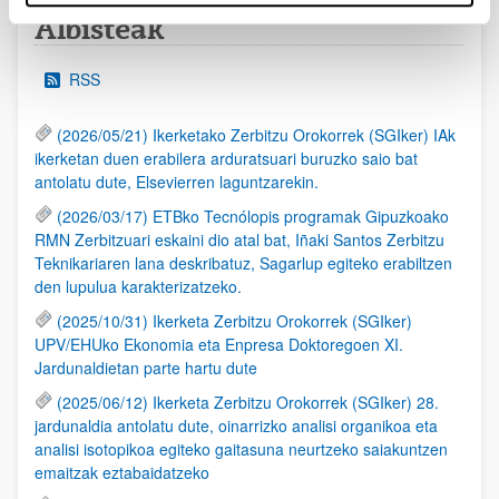
Albisteak
RSS
(2026/05/21) Ikerketako Zerbitzu Orokorrek (SGIker) IAk
ikerketan duen erabilera arduratsuari buruzko saio bat
antolatu dute, Elsevierren laguntzarekin.
(2026/03/17) ETBko Tecnólopis programak Gipuzkoako
RMN Zerbitzuari eskaini dio atal bat, Iñaki Santos Zerbitzu
Teknikariaren lana deskribatuz, Sagarlup egiteko erabiltzen
den lupulua karakterizatzeko.
(2025/10/31) Ikerketa Zerbitzu Orokorrek (SGIker)
UPV/EHUko Ekonomia eta Enpresa Doktoregoen XI.
Jardunaldietan parte hartu dute
(2025/06/12) Ikerketa Zerbitzu Orokorrek (SGIker) 28.
jardunaldia antolatu dute, oinarrizko analisi organikoa eta
analisi isotopikoa egiteko gaitasuna neurtzeko saiakuntzen
emaitzak eztabaidatzeko