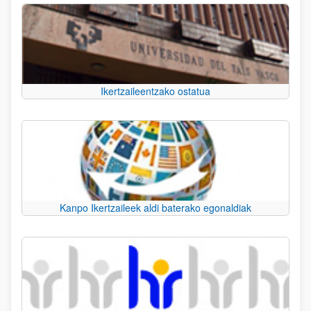
Ikertzaileentzako ostatua
Kanpo Ikertzaileek aldi baterako egonaldiak