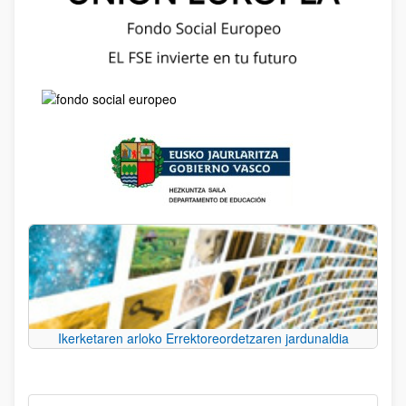
Ikerketaren arloko Errektoreordetzaren jardunaldia