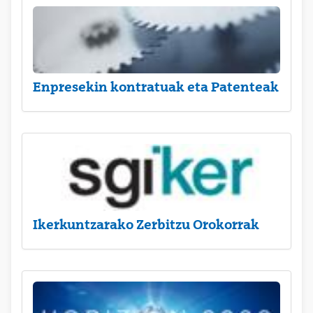
Enpresekin kontratuak eta Patenteak
Ikerkuntzarako Zerbitzu Orokorrak