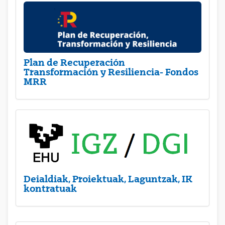
Plan de Recuperación
Transformación y Resiliencia- Fondos
MRR
Deialdiak, Proiektuak, Laguntzak, IK
kontratuak