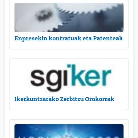
Enpresekin kontratuak eta Patenteak
Ikerkuntzarako Zerbitzu Orokorrak