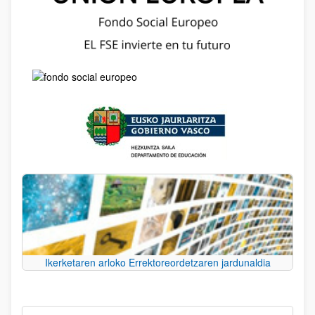
Ikerketaren arloko Errektoreordetzaren jardunaldia