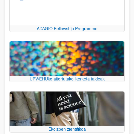
ADAGIO Fellowship Programme
UPV/EHUko aitortutako ikerketa taldeak
Ekoizpen zientifikoa