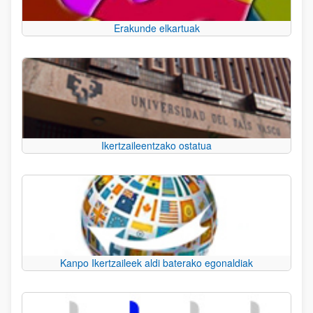
Erakunde elkartuak
Ikertzaileentzako ostatua
Kanpo Ikertzaileek aldi baterako egonaldiak