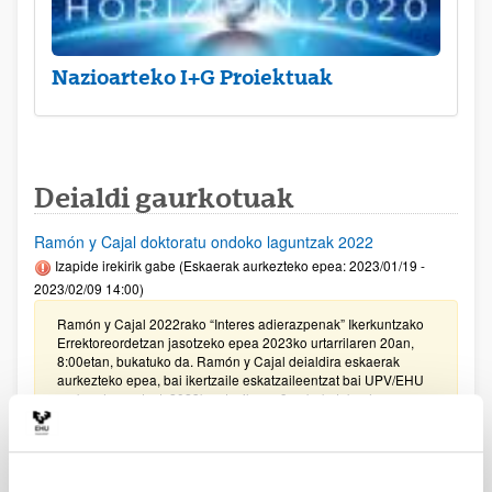
Nazioarteko I+G Proiektuak
Deialdi gaurkotuak
Ramón y Cajal doktoratu ondoko laguntzak 2022
Izapide irekirik gabe (Eskaerak aurkezteko epea: 2023/01/19 -
2023/02/09 14:00)
Ramón y Cajal 2022rako “Interes adierazpenak” Ikerkuntzako
Errektoreordetzan jasotzeko epea 2023ko urtarrilaren 20an,
8:00etan, bukatuko da. Ramón y Cajal deialdira eskaerak
aurkezteko epea, bai ikertzaile eskatzaileentzat bai UPV/EHU
erakundearentzat, 2023ko otsailaren 9an bukatuko da,
14:00etan.
PIFG22/32: “Desarrollo de cápsulas poliméricas para
aplicaciones terapéuticas"