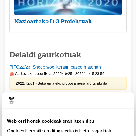
Nazioarteko I+G Proiektuak
Deialdi gaurkotuak
PIFG22/23: Sheep wool keratin based materials
Aurkezteko epea itxita: 2022/10/25 - 2022/11/15 23:59
2022/12/01 - Beka emateko proposamena argitaratu da
PIFG22/25: “Superconducting circuits”
Aurkezteko epea itxita: 2022/10/28 - 2022/11/18 23:59
2022/11/30- Beka emateko proposamena argitaratu da
Web orri honek cookieak erabiltzen ditu
PIFG22/24: “Optical fiber sensors"
Cookieak erabiltzen ditugu edukiak eta iragarkiak
Aurkezteko epea itxita: 2022/10/27 - 2022/11/18 23:59