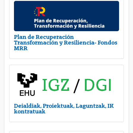
Plan de Recuperación
Transformación y Resiliencia- Fondos
MRR
Deialdiak, Proiektuak, Laguntzak, IK
kontratuak