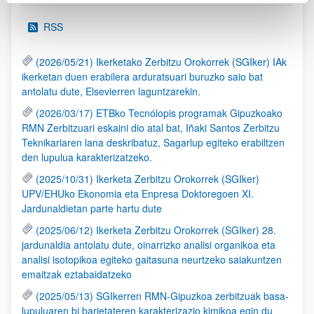
RSS
(2026/05/21) Ikerketako Zerbitzu Orokorrek (SGIker) IAk
ikerketan duen erabilera arduratsuari buruzko saio bat
antolatu dute, Elsevierren laguntzarekin.
(2026/03/17) ETBko Tecnólopis programak Gipuzkoako
RMN Zerbitzuari eskaini dio atal bat, Iñaki Santos Zerbitzu
Teknikariaren lana deskribatuz, Sagarlup egiteko erabiltzen
den lupulua karakterizatzeko.
(2025/10/31) Ikerketa Zerbitzu Orokorrek (SGIker)
UPV/EHUko Ekonomia eta Enpresa Doktoregoen XI.
Jardunaldietan parte hartu dute
(2025/06/12) Ikerketa Zerbitzu Orokorrek (SGIker) 28.
jardunaldia antolatu dute, oinarrizko analisi organikoa eta
analisi isotopikoa egiteko gaitasuna neurtzeko saiakuntzen
emaitzak eztabaidatzeko
(2025/05/13) SGIkerren RMN-Gipuzkoa zerbitzuak basa-
lupuluaren bi barietateren karakterizazio kimikoa egin du