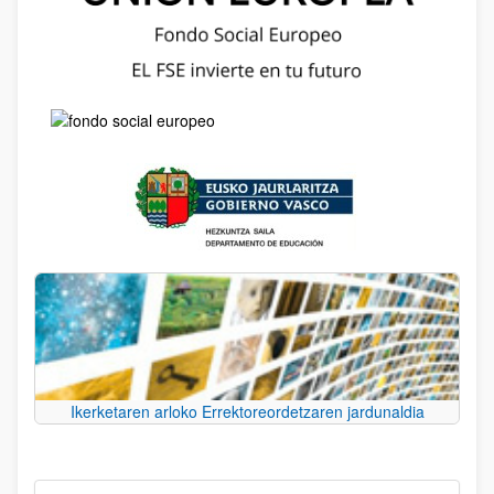
Ikerketaren arloko Errektoreordetzaren jardunaldia