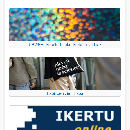
UPV/EHUko aitortutako ikerketa taldeak
Ekoizpen zientifikoa