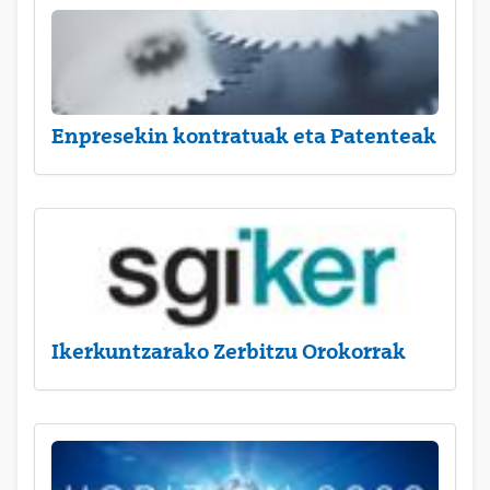
Enpresekin kontratuak eta Patenteak
Ikerkuntzarako Zerbitzu Orokorrak