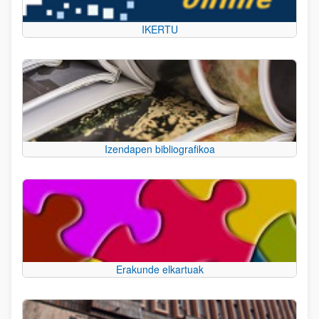
IKERTU
Izendapen bibliografikoa
Erakunde elkartuak