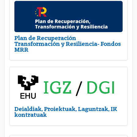
Plan de Recuperación
Transformación y Resiliencia- Fondos
MRR
Deialdiak, Proiektuak, Laguntzak, IK
kontratuak