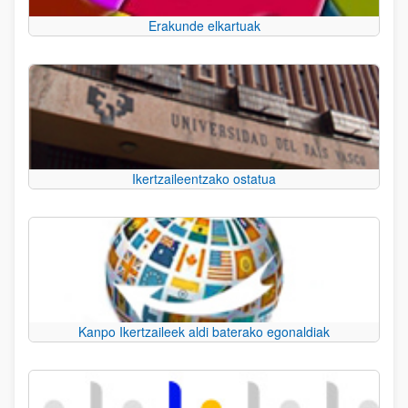
Erakunde elkartuak
Ikertzaileentzako ostatua
Kanpo Ikertzaileek aldi baterako egonaldiak