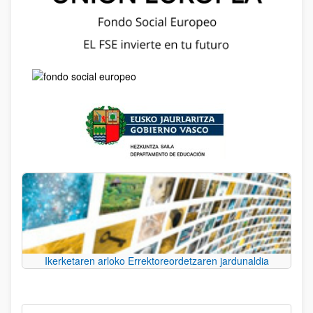
Ikerketaren arloko Errektoreordetzaren jardunaldia