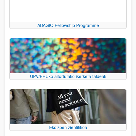
ADAGIO Fellowship Programme
UPV/EHUko aitortutako ikerketa taldeak
Ekoizpen zientifikoa