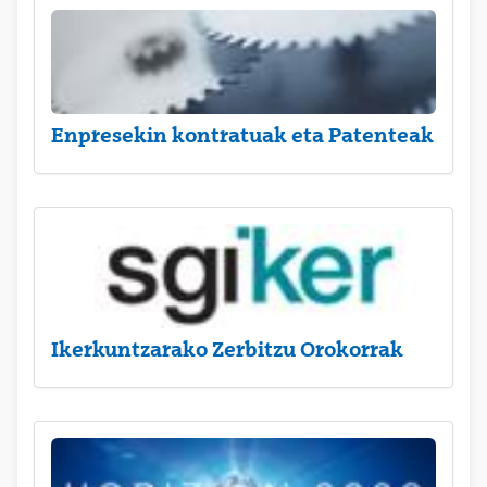
Enpresekin kontratuak eta Patenteak
Ikerkuntzarako Zerbitzu Orokorrak