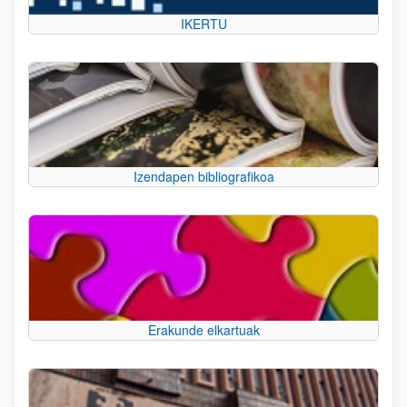
IKERTU
Izendapen bibliografikoa
Erakunde elkartuak