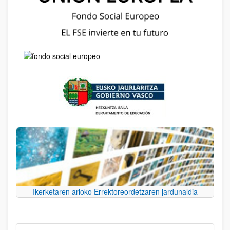
Ikerketaren arloko Errektoreordetzaren jardunaldia