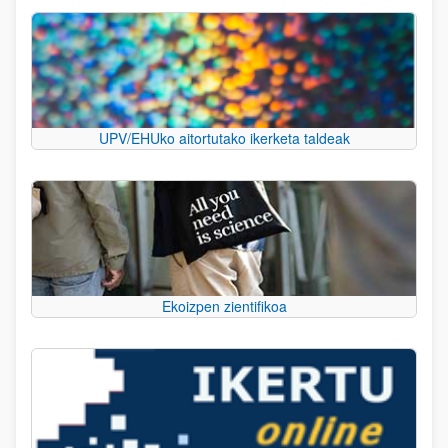
UPV/EHUko aitortutako ikerketa taldeak
Ekoizpen zientifikoa