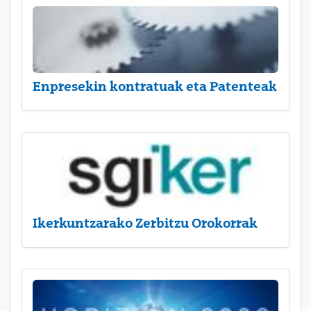
Enpresekin kontratuak eta Patenteak
Ikerkuntzarako Zerbitzu Orokorrak