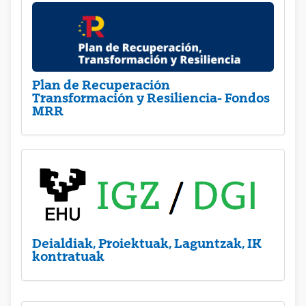
Plan de Recuperación
Transformación y Resiliencia- Fondos
MRR
Deialdiak, Proiektuak, Laguntzak, IK
kontratuak