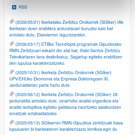
RSS
(2026/05/21) Ikerketako Zerbitzu Orokorrek (SGIker) IAk
ikerketan duen erabilera arduratsuari buruzko saio bat
antolatu dute, Elsevierren laguntzarekin.
(2026/03/17) ETBko Tecnólopis programak Gipuzkoako
RMN Zerbitzuari eskaini dio atal bat, Iñaki Santos Zerbitzu
Teknikariaren lana deskribatuz, Sagarlup egiteko erabiltzen
den lupulua karakterizatzeko.
(2025/10/31) Ikerketa Zerbitzu Orokorrek (SGIker)
UPV/EHUko Ekonomia eta Enpresa Doktoregoen XI.
Jardunaldietan parte hartu dute
(2025/06/12) Ikerketa Zerbitzu Orokorrek (SGIker) 28.
jardunaldia antolatu dute, oinarrizko analisi organikoa eta
analisi isotopikoa egiteko gaitasuna neurtzeko saiakuntzen
emaitzak eztabaidatzeko
(2025/05/13) SGIkerren RMN-Gipuzkoa zerbitzuak basa-
lupuluaren bi barietateren karakterizazio kimikoa egin du