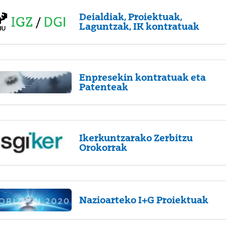
Deialdiak, Proiektuak,
Laguntzak, IK kontratuak
Enpresekin kontratuak eta
Patenteak
Ikerkuntzarako Zerbitzu
Orokorrak
Nazioarteko I+G Proiektuak