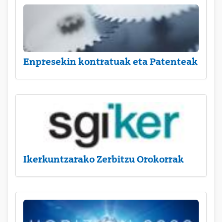
Enpresekin kontratuak eta Patenteak
Ikerkuntzarako Zerbitzu Orokorrak