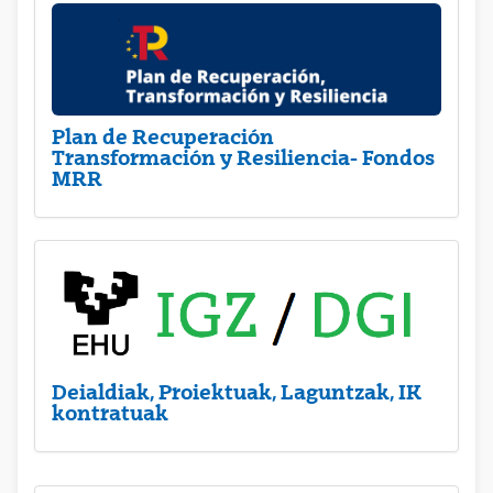
Plan de Recuperación
Transformación y Resiliencia- Fondos
MRR
Deialdiak, Proiektuak, Laguntzak, IK
kontratuak