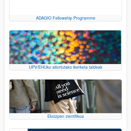
ADAGIO Fellowship Programme
UPV/EHUko aitortutako ikerketa taldeak
Ekoizpen zientifikoa