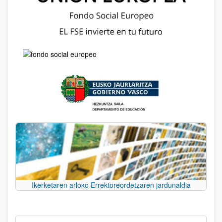
Ikerketaren arloko Errektoreordetzaren jardunaldia