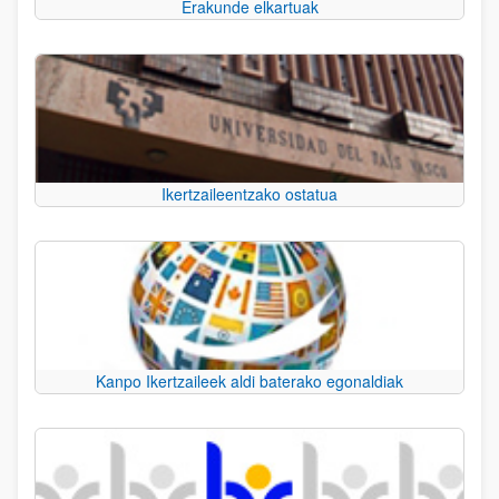
Erakunde elkartuak
Ikertzaileentzako ostatua
Kanpo Ikertzaileek aldi baterako egonaldiak