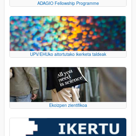
ADAGIO Fellowship Programme
UPV/EHUko aitortutako ikerketa taldeak
Ekoizpen zientifikoa