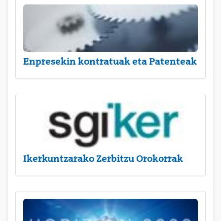
Enpresekin kontratuak eta Patenteak
Ikerkuntzarako Zerbitzu Orokorrak