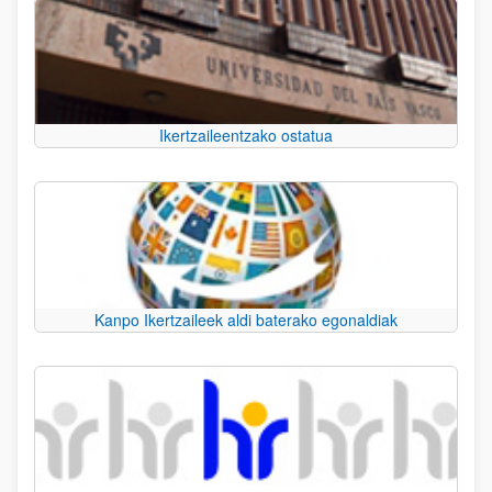
Ikertzaileentzako ostatua
Kanpo Ikertzaileek aldi baterako egonaldiak