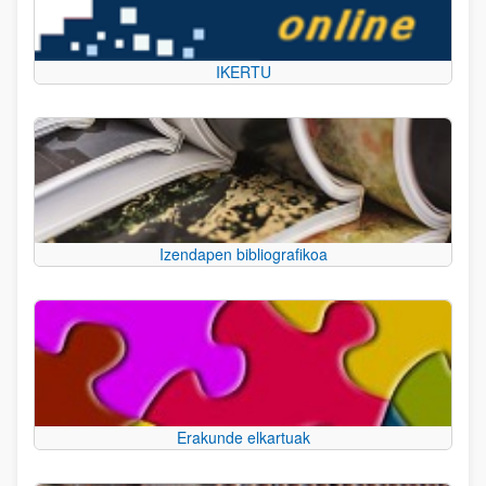
IKERTU
Izendapen bibliografikoa
Erakunde elkartuak