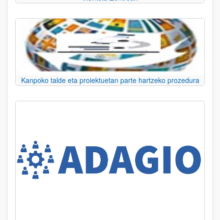
Kanpoko talde eta proiektuetan parte hartzeko prozedura