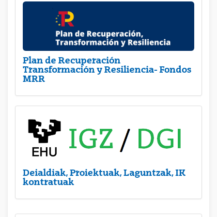
Plan de Recuperación
Transformación y Resiliencia- Fondos
MRR
Deialdiak, Proiektuak, Laguntzak, IK
kontratuak