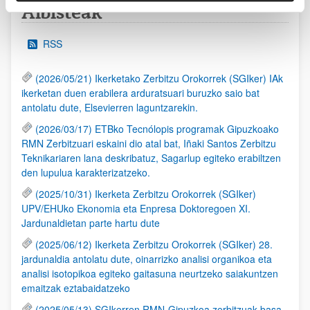
Albisteak
RSS
(2026/05/21) Ikerketako Zerbitzu Orokorrek (SGIker) IAk
ikerketan duen erabilera arduratsuari buruzko saio bat
antolatu dute, Elsevierren laguntzarekin.
(2026/03/17) ETBko Tecnólopis programak Gipuzkoako
RMN Zerbitzuari eskaini dio atal bat, Iñaki Santos Zerbitzu
Teknikariaren lana deskribatuz, Sagarlup egiteko erabiltzen
den lupulua karakterizatzeko.
(2025/10/31) Ikerketa Zerbitzu Orokorrek (SGIker)
UPV/EHUko Ekonomia eta Enpresa Doktoregoen XI.
Jardunaldietan parte hartu dute
(2025/06/12) Ikerketa Zerbitzu Orokorrek (SGIker) 28.
jardunaldia antolatu dute, oinarrizko analisi organikoa eta
analisi isotopikoa egiteko gaitasuna neurtzeko saiakuntzen
emaitzak eztabaidatzeko
(2025/05/13) SGIkerren RMN-Gipuzkoa zerbitzuak basa-