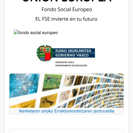
Ikerketaren arloko Errektoreordetzaren jardunaldia