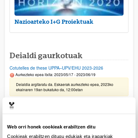
Nazioarteko I+G Proiektuak
Deialdi gaurkotuak
Cotutelles de these UPPA–UPV/EHU 2023-2026
Aurkezteko epea itxita: 2023/05/17 - 2023/06/19
Deialdia argitaratu da. Eskaerak aurkezteko epea, 2023ko
ekainaren 19an bukatuko da, 12:00etan
UPV/EHU eta Vital Fundazioaren arteko ikerketa
proiektuetarako deialdia 2023
Aurkezteko epea itxita: 2023/02/24 - 2023/03/23 23:59
Web orri honek cookieak erabiltzen ditu
2023/05/31 Emandako eta ukatutako eskaeren behin betiko
ebazpena argitaratu da.
Cookieak erabiltzen ditugu edukiak eta iragarkiak