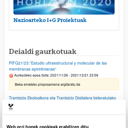
Nazioarteko I+G Proiektuak
Deialdi gaurkotuak
PIFG21/23:”Estudio ultraestructural y molecular de las
membranas epiretinianas“
Aurkezteko epea itxita: 2021/11/26 - 2021/12/21 23:59
Beka emateko proposamena argitaratu da
Trantsizio Ekologikora eta Trantsizio Digitalera bideratutako
proiektu estrategikoetarako laguntzak
Aurkezteko epea itxita: 2021/12/16 - 2022/01/19 14:00
Deialdia argitaratu da. Eskaerak aurkezteko epea
2022/01/19an 14: 00etan amaituko da.
Web orri honek cookieak erabiltzen ditu