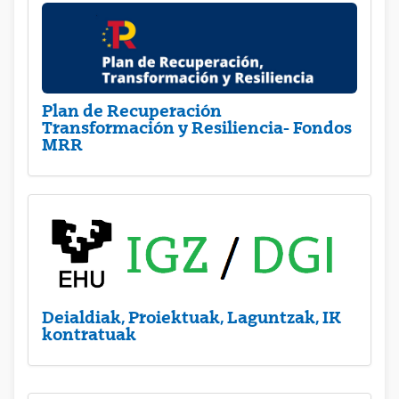
Plan de Recuperación
Transformación y Resiliencia- Fondos
MRR
Deialdiak, Proiektuak, Laguntzak, IK
kontratuak