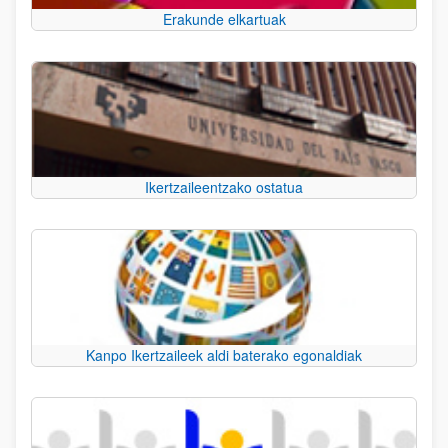
Erakunde elkartuak
Ikertzaileentzako ostatua
Kanpo Ikertzaileek aldi baterako egonaldiak