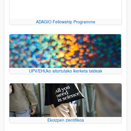
ADAGIO Fellowship Programme
UPV/EHUko aitortutako ikerketa taldeak
Ekoizpen zientifikoa