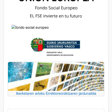
Ikerketaren arloko Errektoreordetzaren jardunaldia