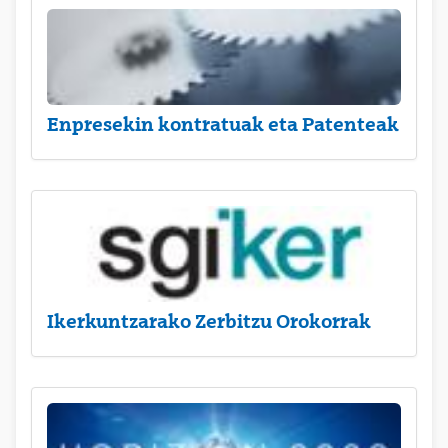
Enpresekin kontratuak eta Patenteak
Ikerkuntzarako Zerbitzu Orokorrak