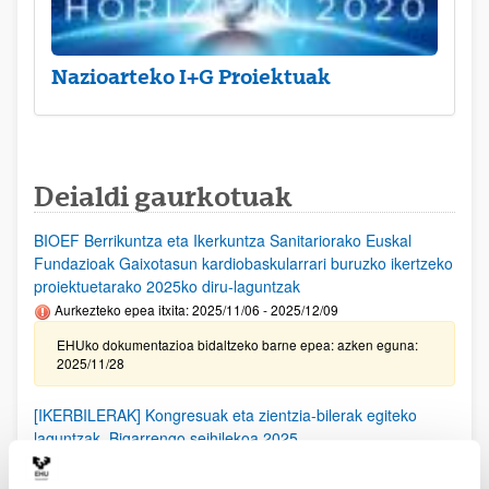
Nazioarteko I+G Proiektuak
Deialdi gaurkotuak
BIOEF Berrikuntza eta Ikerkuntza Sanitariorako Euskal
Fundazioak Gaixotasun kardiobaskularrari buruzko ikertzeko
proiektuetarako 2025ko diru-laguntzak
Aurkezteko epea itxita: 2025/11/06 - 2025/12/09
EHUko dokumentazioa bidaltzeko barne epea: azken eguna:
2025/11/28
[IKERBILERAK] Kongresuak eta zientzia-bilerak egiteko
laguntzak. Bigarrengo seihilekoa 2025
Izapide irekirik gabe (Eskabideak egiteko hasierako data:
2025/09/25)