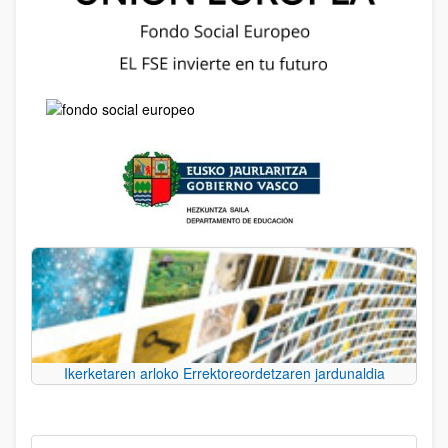
Ikerketaren arloko Errektoreordetzaren jardunaldia