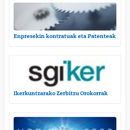
Enpresekin kontratuak eta Patenteak
Ikerkuntzarako Zerbitzu Orokorrak