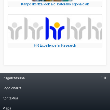
Kanpo Ikertzaileek aldi baterako egonaldiak
HR Excellence in Research
Irisgarritasuna
EHU
Lege oharra
Kontaktua
Mapa