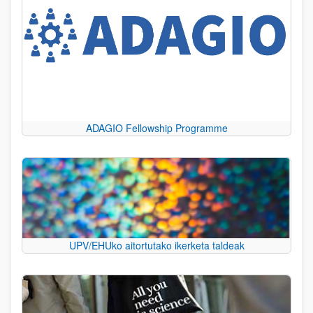
ADAGIO Fellowship Programme
UPV/EHUko aitortutako ikerketa taldeak