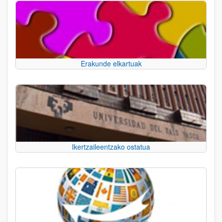
Erakunde elkartuak
Ikertzaileentzako ostatua