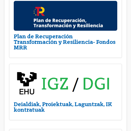
Plan de Recuperación
Transformación y Resiliencia- Fondos
MRR
Deialdiak, Proiektuak, Laguntzak, IK
kontratuak