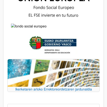
Ikerketaren arloko Errektoreordetzaren jardunaldia