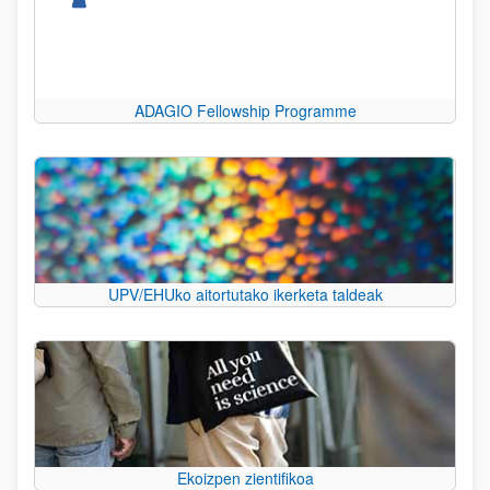
ADAGIO Fellowship Programme
UPV/EHUko aitortutako ikerketa taldeak
Ekoizpen zientifikoa