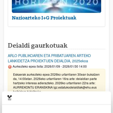
Nazioarteko I+G Proiektuak
Deialdi gaurkotuak
ARLO PUBLIKOAREN ETA PRIBATUAREN ARTEKO
LANKIDETZA PROIEKTUEN DEIALDIA, 2025ekoa
Aurkezteko epea itxita: 2026/01/09 - 2026/01/30 14:00
Eskaerak aurkezteko epea 2026ko urtarrilaren 30ean bukatzen
da, 14:00etan. 2026eko urtarrilaren 16ra arte: deialdian parte
hartzeko interesa adierazteko. 2026ko urtarrilaren 22ra arte:
AURREKONTU ERANSKINA igz.estatukodeialdiak@ehu.eus
helbidera bidaltzeko.
Unibertsitatea-Enpresa-Gizartea Proiektuak 2025
Aurkezteko epea itxita: 2025/03/17 - 2025/04/04 13:00