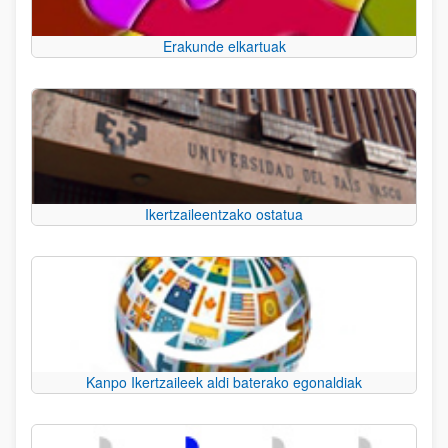
Erakunde elkartuak
Ikertzaileentzako ostatua
Kanpo Ikertzaileek aldi baterako egonaldiak