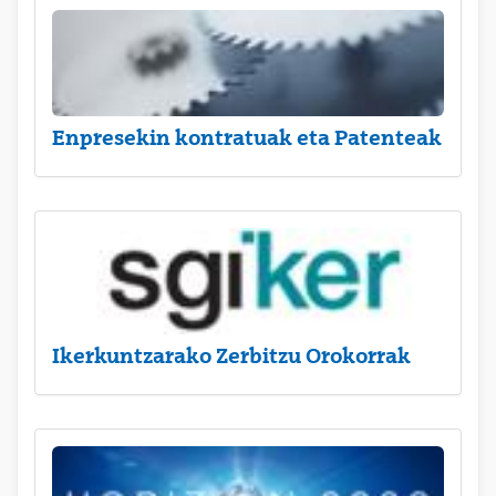
Enpresekin kontratuak eta Patenteak
Ikerkuntzarako Zerbitzu Orokorrak