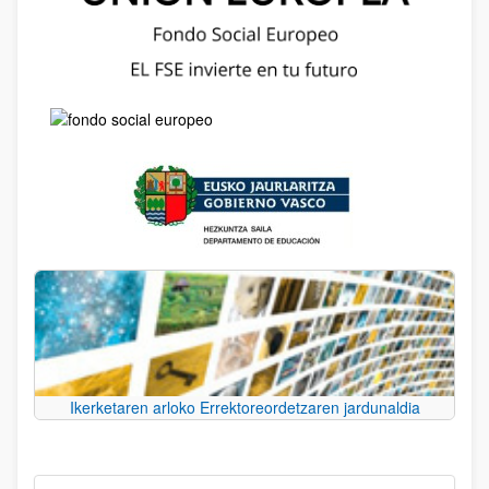
Ikerketaren arloko Errektoreordetzaren jardunaldia