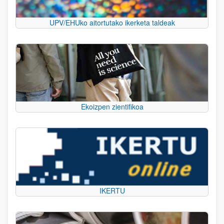
UPV/EHUko aitortutako ikerketa taldeak
Ekoizpen zientifikoa
IKERTU