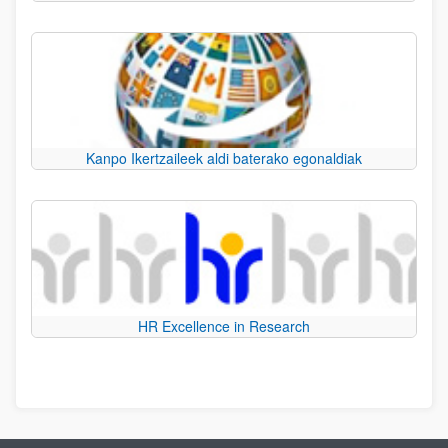
Kanpo Ikertzaileek aldi baterako egonaldiak
HR Excellence in Research