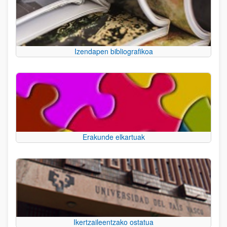
Izendapen bibliografikoa
Erakunde elkartuak
Ikertzaileentzako ostatua