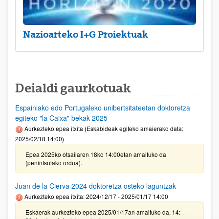
Nazioarteko I+G Proiektuak
Deialdi gaurkotuak
Espainiako edo Portugaleko unibertsitateetan doktoretza
egiteko "la Caixa" bekak 2025
Aurkezteko epea itxita (Eskabideak egiteko amaierako data:
2025/02/18 14:00)
Epea 2025ko otsailaren 18ko 14:00etan amaituko da
(penintsulako ordua).
Juan de la Cierva 2024 doktoretza osteko laguntzak
Aurkezteko epea itxita: 2024/12/17 - 2025/01/17 14:00
Eskaerak aurkezteko epea 2025/01/17an amaituko da, 14: