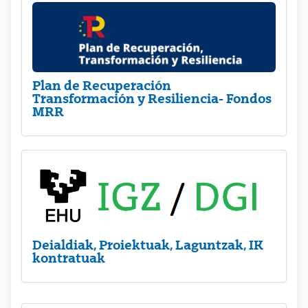
Plan de Recuperación
Transformación y Resiliencia- Fondos
MRR
Deialdiak, Proiektuak, Laguntzak, IK
kontratuak