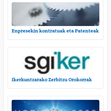
Enpresekin kontratuak eta Patenteak
Ikerkuntzarako Zerbitzu Orokorrak