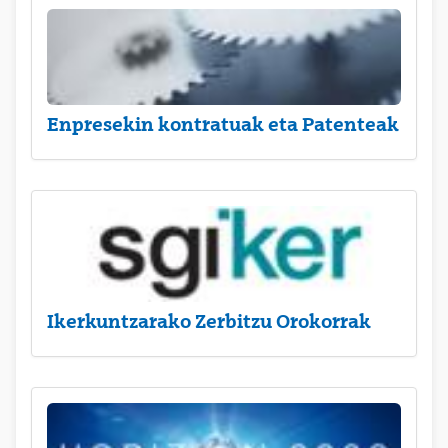
Enpresekin kontratuak eta Patenteak
Ikerkuntzarako Zerbitzu Orokorrak