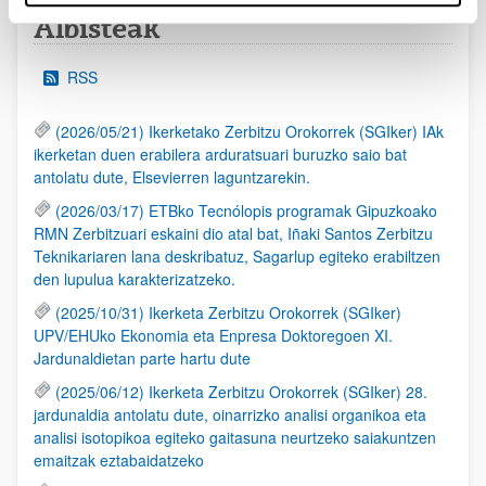
Albisteak
RSS
(2026/05/21) Ikerketako Zerbitzu Orokorrek (SGIker) IAk
ikerketan duen erabilera arduratsuari buruzko saio bat
antolatu dute, Elsevierren laguntzarekin.
(2026/03/17) ETBko Tecnólopis programak Gipuzkoako
RMN Zerbitzuari eskaini dio atal bat, Iñaki Santos Zerbitzu
Teknikariaren lana deskribatuz, Sagarlup egiteko erabiltzen
den lupulua karakterizatzeko.
(2025/10/31) Ikerketa Zerbitzu Orokorrek (SGIker)
UPV/EHUko Ekonomia eta Enpresa Doktoregoen XI.
Jardunaldietan parte hartu dute
(2025/06/12) Ikerketa Zerbitzu Orokorrek (SGIker) 28.
jardunaldia antolatu dute, oinarrizko analisi organikoa eta
analisi isotopikoa egiteko gaitasuna neurtzeko saiakuntzen
emaitzak eztabaidatzeko