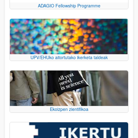
ADAGIO Fellowship Programme
UPV/EHUko aitortutako ikerketa taldeak
Ekoizpen zientifikoa