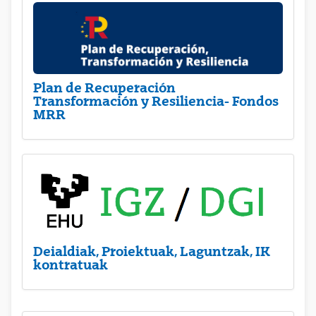
Plan de Recuperación
Transformación y Resiliencia- Fondos
MRR
Deialdiak, Proiektuak, Laguntzak, IK
kontratuak