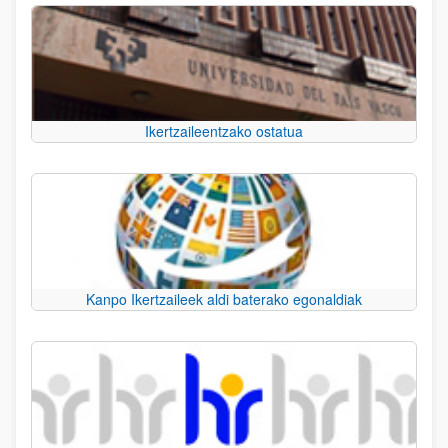
Ikertzaileentzako ostatua
Kanpo Ikertzaileek aldi baterako egonaldiak