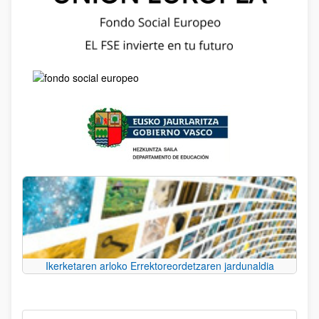
Ikerketaren arloko Errektoreordetzaren jardunaldia