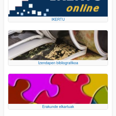
IKERTU
Izendapen bibliografikoa
Erakunde elkartuak