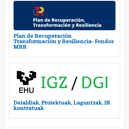
Plan de Recuperación
Transformación y Resiliencia- Fondos
MRR
Deialdiak, Proiektuak, Laguntzak, IK
kontratuak