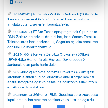
RSS
(2026/05/21) Ikerketako Zerbitzu Orokorrek (SGIker) IAk
ikerketan duen erabilera arduratsuari buruzko saio bat
antolatu dute, Elsevierren laguntzarekin.
(2026/03/17) ETBko Tecnólopis programak Gipuzkoako
RMN Zerbitzuari eskaini dio atal bat, Iñaki Santos Zerbitzu
Teknikariaren lana deskribatuz, Sagarlup egiteko erabiltzen
den lupulua karakterizatzeko.
(2025/10/31) Ikerketa Zerbitzu Orokorrek (SGIker)
UPV/EHUko Ekonomia eta Enpresa Doktoregoen XI.
Jardunaldietan parte hartu dute
(2025/06/12) Ikerketa Zerbitzu Orokorrek (SGIker) 28.
jardunaldia antolatu dute, oinarrizko analisi organikoa eta
analisi isotopikoa egiteko gaitasuna neurtzeko saiakuntzen
emaitzak eztabaidatzeko
(2025/05/13) SGIkerren RMN-Gipuzkoa zerbitzuak basa-
lupuluaren bi barietateren karakterizazio kimikoa egin du