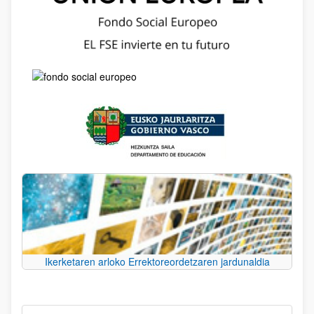
Ikerketaren arloko Errektoreordetzaren jardunaldia