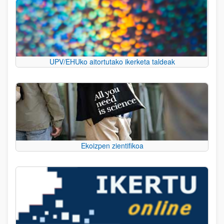
UPV/EHUko aitortutako ikerketa taldeak
Ekoizpen zientifikoa