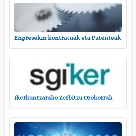
Enpresekin kontratuak eta Patenteak
Ikerkuntzarako Zerbitzu Orokorrak