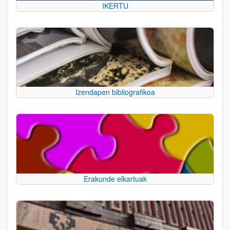
IKERTU
Izendapen bibliografikoa
Erakunde elkartuak