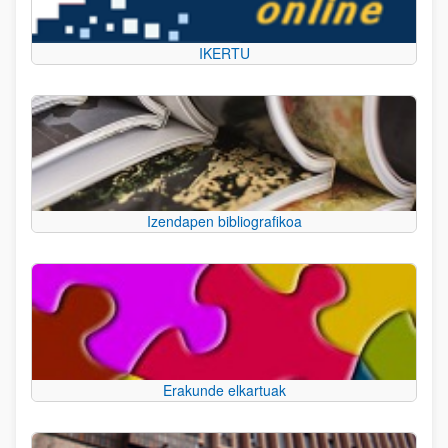
IKERTU
Izendapen bibliografikoa
Erakunde elkartuak