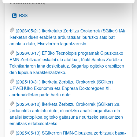
Albisteak
RSS
(2026/05/21) Ikerketako Zerbitzu Orokorrek (SGIker) IAk
ikerketan duen erabilera arduratsuari buruzko saio bat
antolatu dute, Elsevierren laguntzarekin.
(2026/03/17) ETBko Tecnólopis programak Gipuzkoako
RMN Zerbitzuari eskaini dio atal bat, Iñaki Santos Zerbitzu
Teknikariaren lana deskribatuz, Sagarlup egiteko erabiltzen
den lupulua karakterizatzeko.
(2025/10/31) Ikerketa Zerbitzu Orokorrek (SGIker)
UPV/EHUko Ekonomia eta Enpresa Doktoregoen XI.
Jardunaldietan parte hartu dute
(2025/06/12) Ikerketa Zerbitzu Orokorrek (SGIker) 28.
jardunaldia antolatu dute, oinarrizko analisi organikoa eta
analisi isotopikoa egiteko gaitasuna neurtzeko saiakuntzen
emaitzak eztabaidatzeko
(2025/05/13) SGIkerren RMN-Gipuzkoa zerbitzuak basa-