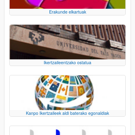
Erakunde elkartuak
Ikertzaileentzako ostatua
Kanpo Ikertzaileek aldi baterako egonaldiak