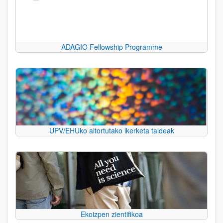
ADAGIO Fellowship Programme
UPV/EHUko aitortutako ikerketa taldeak
Ekoizpen zientifikoa