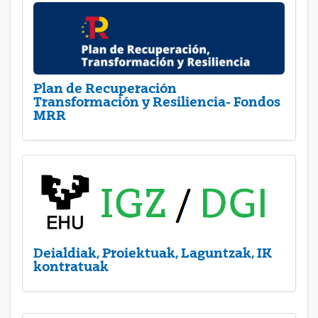
Plan de Recuperación
Transformación y Resiliencia- Fondos
MRR
Deialdiak, Proiektuak, Laguntzak, IK
kontratuak