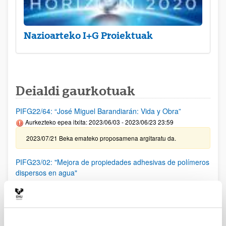
Nazioarteko I+G Proiektuak
Deialdi gaurkotuak
PIFG22/64: “José Miguel Barandiarán: Vida y Obra”
Aurkezteko epea itxita: 2023/06/03 - 2023/06/23 23:59
2023/07/21 Beka emateko proposamena argitaratu da.
PIFG23/02: "Mejora de propiedades adhesivas de polímeros
dispersos en agua"
Aurkezteko epea itxita: 2023/06/13 - 2023/07/03 23:59
2023/7/21 Beka emateko proposamena argitaratu da.
PIFG23/01: “ Nuevos paradigmas para sistemas de