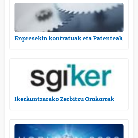
Enpresekin kontratuak eta Patenteak
Ikerkuntzarako Zerbitzu Orokorrak