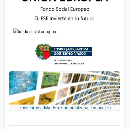
Ikerketaren arloko Errektoreordetzaren jardunaldia