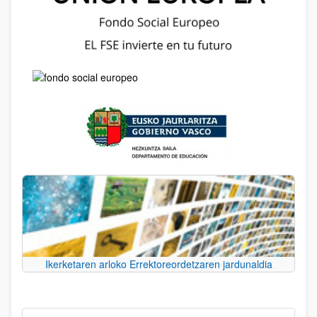
Ikerketaren arloko Errektoreordetzaren jardunaldia