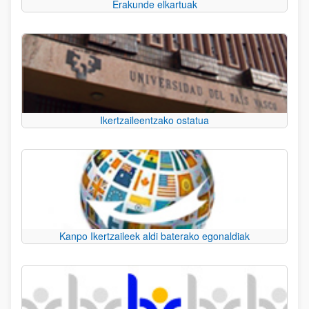
Erakunde elkartuak
Ikertzaileentzako ostatua
Kanpo Ikertzaileek aldi baterako egonaldiak