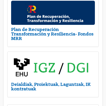
Plan de Recuperación
Transformación y Resiliencia- Fondos
MRR
Deialdiak, Proiektuak, Laguntzak, IK
kontratuak