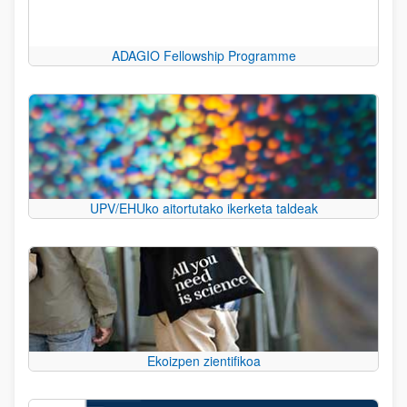
ADAGIO Fellowship Programme
UPV/EHUko aitortutako ikerketa taldeak
Ekoizpen zientifikoa