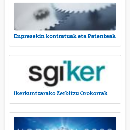
Enpresekin kontratuak eta Patenteak
Ikerkuntzarako Zerbitzu Orokorrak