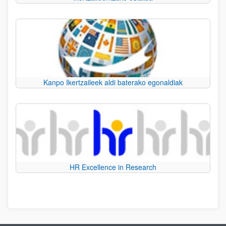
Kanpo Ikertzaileek aldi baterako egonaldiak
HR Excellence in Research