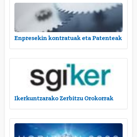
Enpresekin kontratuak eta Patenteak
Ikerkuntzarako Zerbitzu Orokorrak