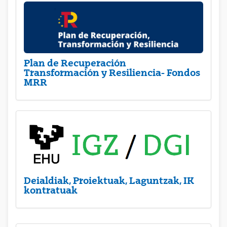
Plan de Recuperación
Transformación y Resiliencia- Fondos
MRR
Deialdiak, Proiektuak, Laguntzak, IK
kontratuak