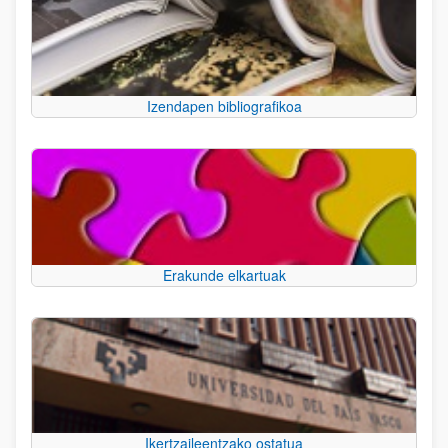
Izendapen bibliografikoa
Erakunde elkartuak
Ikertzaileentzako ostatua