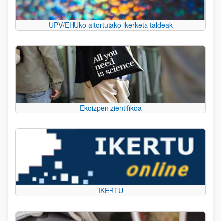
UPV/EHUko aitortutako ikerketa taldeak
Ekoizpen zientifikoa
IKERTU