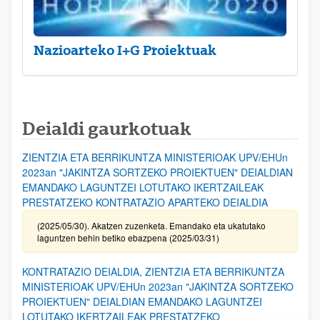
Nazioarteko I+G Proiektuak
Deialdi gaurkotuak
ZIENTZIA ETA BERRIKUNTZA MINISTERIOAK UPV/EHUn
2023an "JAKINTZA SORTZEKO PROIEKTUEN" DEIALDIAN
EMANDAKO LAGUNTZEI LOTUTAKO IKERTZAILEAK
PRESTATZEKO KONTRATAZIO APARTEKO DEIALDIA
(2025/05/30). Akatzen zuzenketa. Emandako eta ukatutako
laguntzen behin betiko ebazpena (2025/03/31)
KONTRATAZIO DEIALDIA, ZIENTZIA ETA BERRIKUNTZA
MINISTERIOAK UPV/EHUn 2023an "JAKINTZA SORTZEKO
PROIEKTUEN" DEIALDIAN EMANDAKO LAGUNTZEI
LOTUTAKO IKERTZAILEAK PRESTATZEKO