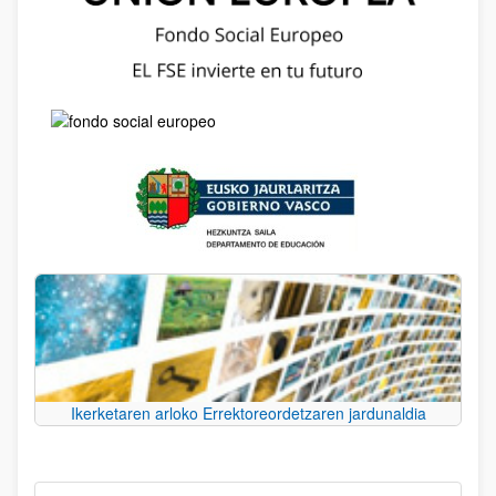
Ikerketaren arloko Errektoreordetzaren jardunaldia