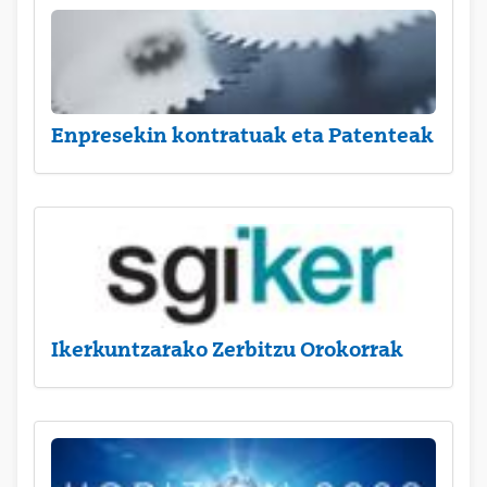
Enpresekin kontratuak eta Patenteak
Ikerkuntzarako Zerbitzu Orokorrak