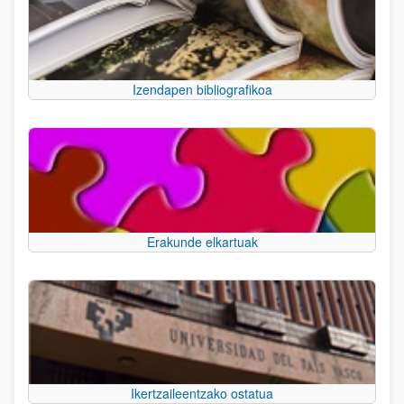
Izendapen bibliografikoa
Erakunde elkartuak
Ikertzaileentzako ostatua