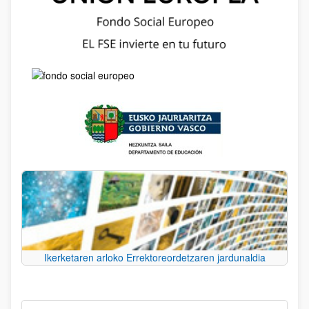
Ikerketaren arloko Errektoreordetzaren jardunaldia