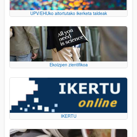
UPV/EHUko aitortutako ikerketa taldeak
Ekoizpen zientifikoa
IKERTU