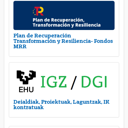
Plan de Recuperación
Transformación y Resiliencia- Fondos
MRR
Deialdiak, Proiektuak, Laguntzak, IK
kontratuak