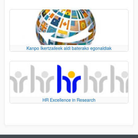
Kanpo Ikertzaileek aldi baterako egonaldiak
HR Excellence in Research