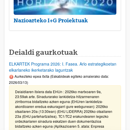
Nazioarteko I+G Proiektuak
Deialdi gaurkotuak
ELKARTEK Programa 2026: I. Fasea. Arlo estrategikoetan
elkarlaneko ikerketarako laguntzak
Aurkezteko epea itxita (Eskabideak egiteko amaierako data:
2026/03/13)
Deialdiaren itxiera data EHUn : 2026ko martxoaren 9a,
23:59ak arte. Sinadurarako lankidetza-hitzarmenaren
zirriborroa bidaltzeko azken eguna (EHUren lankidetza-
akordioaren eredua eskuragarri gure webgunean): 2026ko
otsailaren 20a (13:30ean) (EHU LIDERRA) 2026ko otsailaren
23a (EHU partehartzailea). TC1/TC2 erakundearen legezko
ordezkariaren sinadura eskatzen duen dokumentazioa
bidaltzeko azken eguna (Aplikazioaren 5. atala: Enpresa