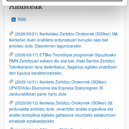
Albisteak
RSS
(2026/05/21) Ikerketako Zerbitzu Orokorrek (SGIker) IAk
ikerketan duen erabilera arduratsuari buruzko saio bat
antolatu dute, Elsevierren laguntzarekin.
(2026/03/17) ETBko Tecnólopis programak Gipuzkoako
RMN Zerbitzuari eskaini dio atal bat, Iñaki Santos Zerbitzu
Teknikariaren lana deskribatuz, Sagarlup egiteko erabiltzen
den lupulua karakterizatzeko.
(2025/10/31) Ikerketa Zerbitzu Orokorrek (SGIker)
UPV/EHUko Ekonomia eta Enpresa Doktoregoen XI.
Jardunaldietan parte hartu dute
(2025/06/12) Ikerketa Zerbitzu Orokorrek (SGIker) 28.
jardunaldia antolatu dute, oinarrizko analisi organikoa eta
analisi isotopikoa egiteko gaitasuna neurtzeko saiakuntzen
emaitzak eztabaidatzeko