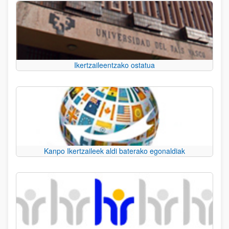
Ikertzaileentzako ostatua
Kanpo Ikertzaileek aldi baterako egonaldiak