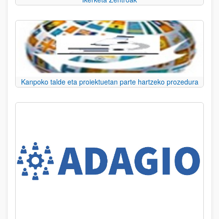
Kanpoko talde eta proiektuetan parte hartzeko prozedura