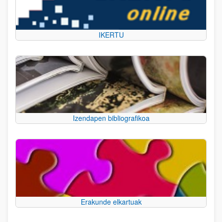
IKERTU
Izendapen bibliografikoa
Erakunde elkartuak