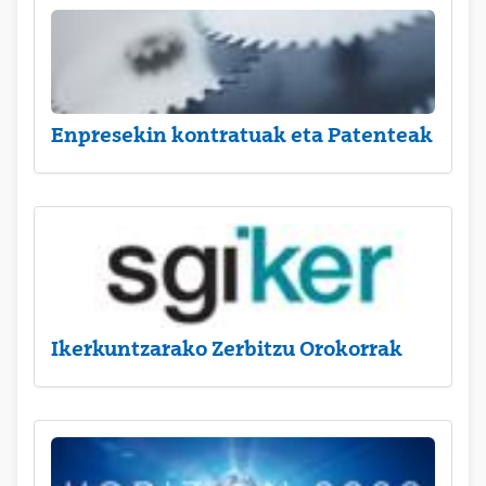
Enpresekin kontratuak eta Patenteak
Ikerkuntzarako Zerbitzu Orokorrak