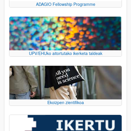
ADAGIO Fellowship Programme
UPV/EHUko aitortutako ikerketa taldeak
Ekoizpen zientifikoa