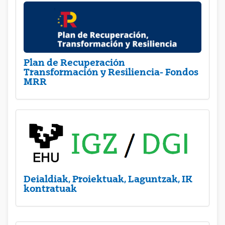
Plan de Recuperación
Transformación y Resiliencia- Fondos
MRR
Deialdiak, Proiektuak, Laguntzak, IK
kontratuak