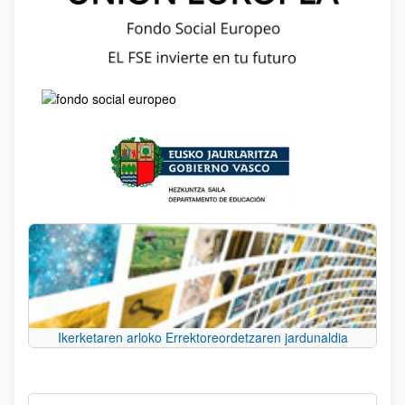
Ikerketaren arloko Errektoreordetzaren jardunaldia