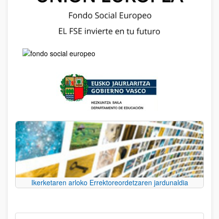
Ikerketaren arloko Errektoreordetzaren jardunaldia