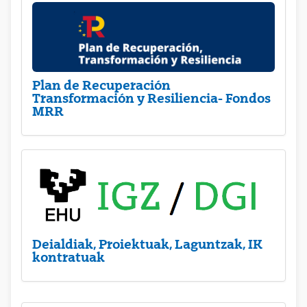
Plan de Recuperación
Transformación y Resiliencia- Fondos
MRR
Deialdiak, Proiektuak, Laguntzak, IK
kontratuak