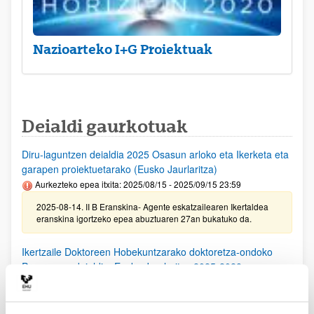
Nazioarteko I+G Proiektuak
Deialdi gaurkotuak
Diru-laguntzen deialdia 2025 Osasun arloko eta Ikerketa eta
garapen proiektuetarako (Eusko Jaurlaritza)
Aurkezteko epea itxita: 2025/08/15 - 2025/09/15 23:59
2025-08-14. II B Eranskina- Agente eskatzailearen Ikertaldea
eranskina igortzeko epea abuztuaren 27an bukatuko da.
Ikertzaile Doktoreen Hobekuntzarako doktoretza-ondoko
Programen deialdia, Eusko Jaurlaritza 2025-2028
Aurkezteko epea itxita: 2025/08/11 - 2025/09/15 23:59
25/08/25. EHUko konpromiso agiria lortzeko epea 2025/09/10