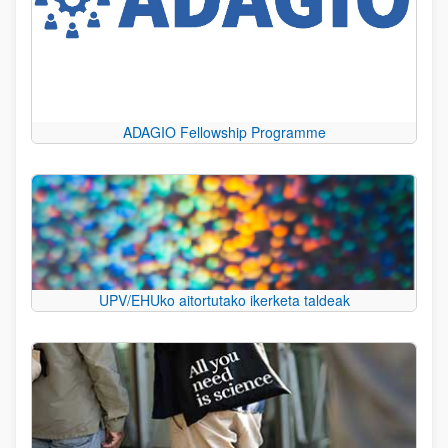
ADAGIO Fellowship Programme
UPV/EHUko aitortutako ikerketa taldeak