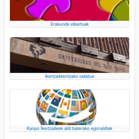
Erakunde elkartuak
Ikertzaileentzako ostatua
Kanpo Ikertzaileek aldi baterako egonaldiak