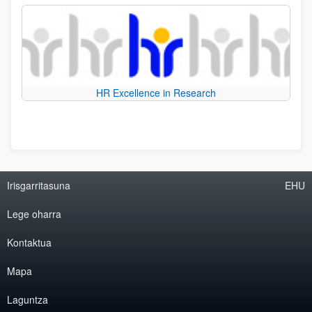
HR Excellence in Research
Irisgarritasuna
EHU
Lege oharra
Kontaktua
Mapa
Laguntza