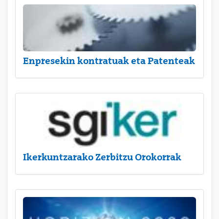
Enpresekin kontratuak eta Patenteak
Ikerkuntzarako Zerbitzu Orokorrak