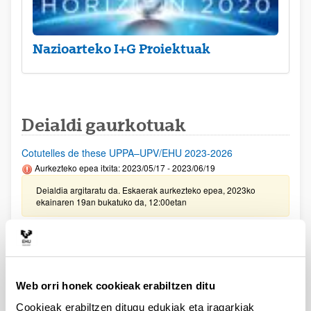
Nazioarteko I+G Proiektuak
Deialdi gaurkotuak
Cotutelles de these UPPA–UPV/EHU 2023-2026
Aurkezteko epea itxita: 2023/05/17 - 2023/06/19
Deialdia argitaratu da. Eskaerak aurkezteko epea, 2023ko
ekainaren 19an bukatuko da, 12:00etan
UPV/EHU eta Vital Fundazioaren arteko ikerketa
proiektuetarako deialdia 2023
Aurkezteko epea itxita: 2023/02/24 - 2023/03/23 23:59
Web orri honek cookieak erabiltzen ditu
2023/05/31 Emandako eta ukatutako eskaeren behin betiko
ebazpena argitaratu da.
Cookieak erabiltzen ditugu edukiak eta iragarkiak