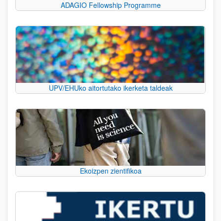
ADAGIO Fellowship Programme
UPV/EHUko aitortutako ikerketa taldeak
Ekoizpen zientifikoa