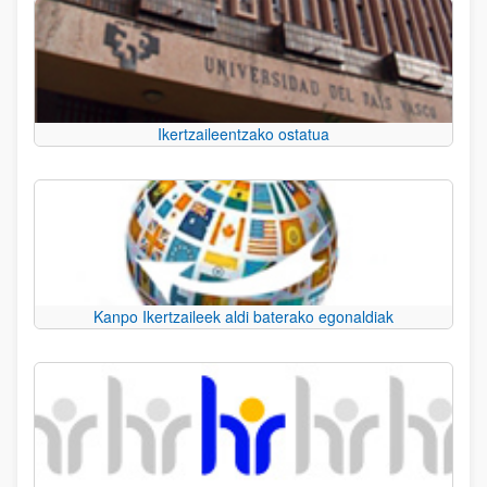
Ikertzaileentzako ostatua
Kanpo Ikertzaileek aldi baterako egonaldiak