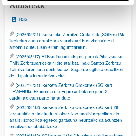
Albisteak
RSS
(2026/05/21) Ikerketako Zerbitzu Orokorrek (SGIker) IAk
ikerketan duen erabilera arduratsuari buruzko saio bat
antolatu dute, Elsevierren laguntzarekin.
(2026/03/17) ETBko Tecnólopis programak Gipuzkoako
RMN Zerbitzuari eskaini dio atal bat, Iñaki Santos Zerbitzu
Teknikariaren lana deskribatuz, Sagarlup egiteko erabiltzen
den lupulua karakterizatzeko.
(2025/10/31) Ikerketa Zerbitzu Orokorrek (SGIker)
UPV/EHUko Ekonomia eta Enpresa Doktoregoen XI.
Jardunaldietan parte hartu dute
(2025/06/12) Ikerketa Zerbitzu Orokorrek (SGIker) 28.
jardunaldia antolatu dute, oinarrizko analisi organikoa eta
analisi isotopikoa egiteko gaitasuna neurtzeko saiakuntzen
emaitzak eztabaidatzeko
(2025/05/13) SGIkerren RMN-Gipuzkoa zerbitzuak basa-