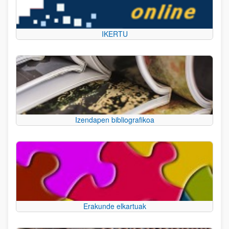
IKERTU
Izendapen bibliografikoa
Erakunde elkartuak