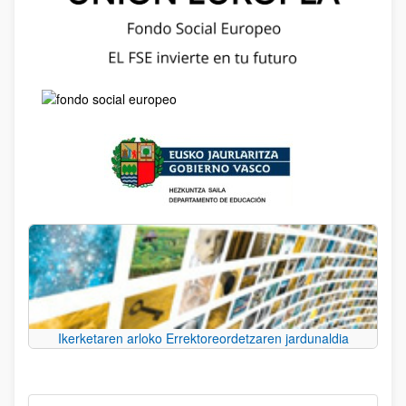
Ikerketaren arloko Errektoreordetzaren jardunaldia