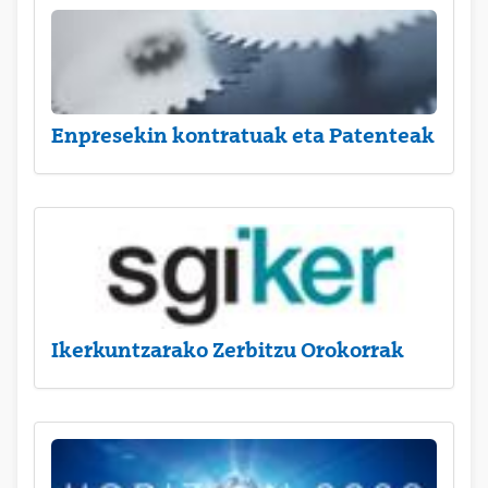
Enpresekin kontratuak eta Patenteak
Ikerkuntzarako Zerbitzu Orokorrak