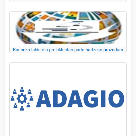
Kanpoko talde eta proiektuetan parte hartzeko prozedura