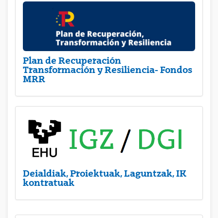
Plan de Recuperación
Transformación y Resiliencia- Fondos
MRR
Deialdiak, Proiektuak, Laguntzak, IK
kontratuak