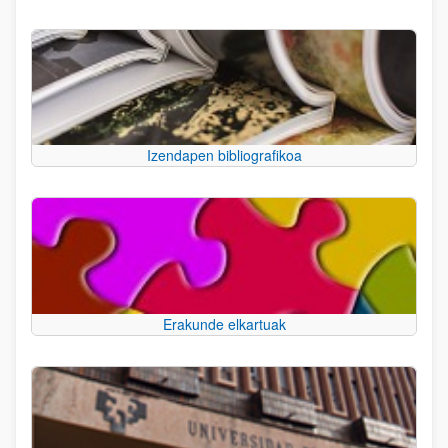
Izendapen bibliografikoa
Erakunde elkartuak