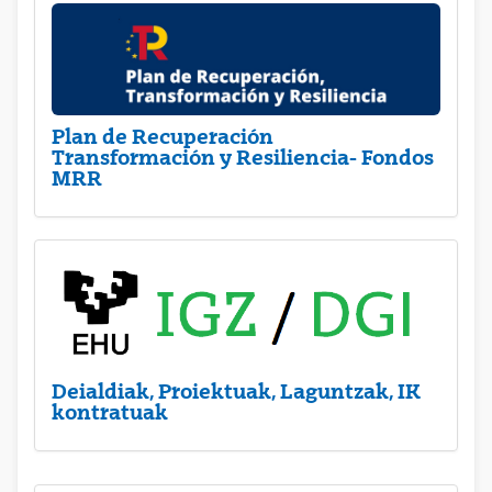
Plan de Recuperación
Transformación y Resiliencia- Fondos
MRR
Deialdiak, Proiektuak, Laguntzak, IK
kontratuak