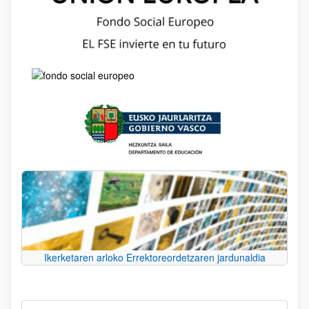
Ikerketaren arloko Errektoreordetzaren jardunaldia