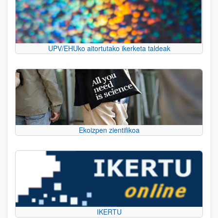
UPV/EHUko aitortutako ikerketa taldeak
Ekoizpen zientifikoa
IKERTU