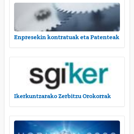
Enpresekin kontratuak eta Patenteak
Ikerkuntzarako Zerbitzu Orokorrak