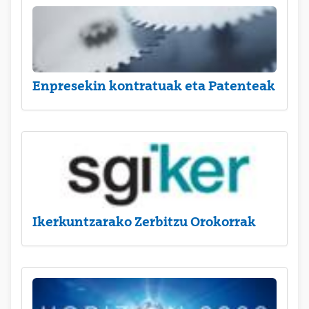
Enpresekin kontratuak eta Patenteak
Ikerkuntzarako Zerbitzu Orokorrak