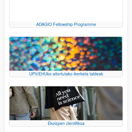
ADAGIO Fellowship Programme
UPV/EHUko aitortutako ikerketa taldeak
Ekoizpen zientifikoa