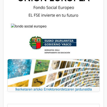
Ikerketaren arloko Errektoreordetzaren jardunaldia