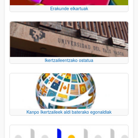
Erakunde elkartuak
Ikertzaileentzako ostatua
Kanpo Ikertzaileek aldi baterako egonaldiak