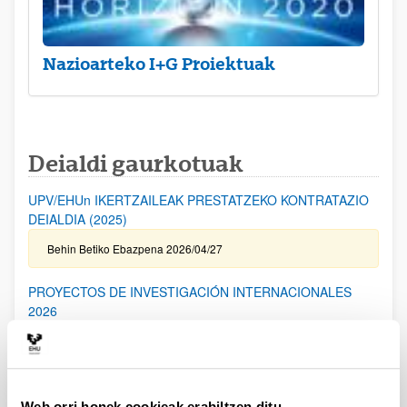
Nazioarteko I+G Proiektuak
Deialdi gaurkotuak
UPV/EHUn IKERTZAILEAK PRESTATZEKO KONTRATAZIO
DEIALDIA (2025)
Behin Betiko Ebazpena 2026/04/27
PROYECTOS DE INVESTIGACIÓN INTERNACIONALES
2026
Aurkezteko epea itxita: 2026/04/17 - 2026/05/19 14:00
I. ERANSKINA bidaltzeko epea: 2026/05/06 (barne) / Kanpoko
Proiektuetarako Baimena eskatzeko epea: 2024/05/14 (barne) /
Eskabideak ixteko eta bidaltzeko barne-epea: 2026/05/14
(barne)
Web orri honek cookieak erabiltzen ditu