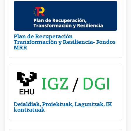
Plan de Recuperación
Transformación y Resiliencia- Fondos
MRR
Deialdiak, Proiektuak, Laguntzak, IK
kontratuak