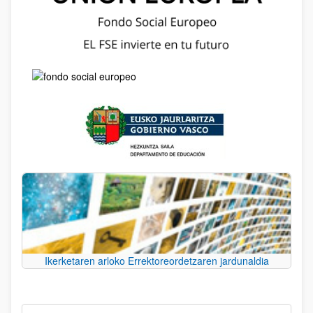
Ikerketaren arloko Errektoreordetzaren jardunaldia