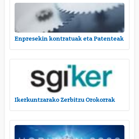
Enpresekin kontratuak eta Patenteak
Ikerkuntzarako Zerbitzu Orokorrak