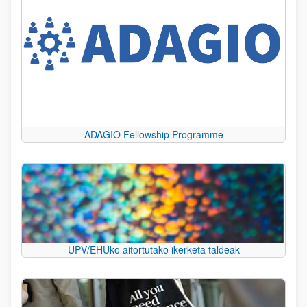
ADAGIO Fellowship Programme
UPV/EHUko aitortutako ikerketa taldeak