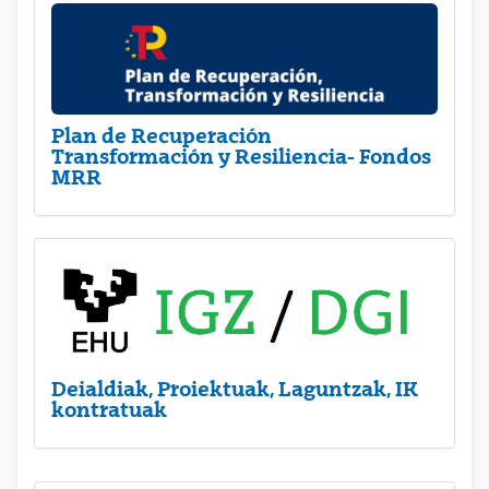
Plan de Recuperación
Transformación y Resiliencia- Fondos
MRR
Deialdiak, Proiektuak, Laguntzak, IK
kontratuak