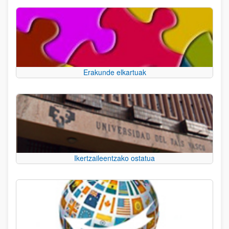
Erakunde elkartuak
Ikertzaileentzako ostatua