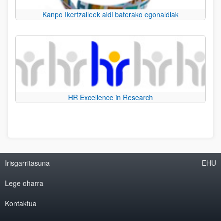
Kanpo Ikertzaileek aldi baterako egonaldiak
HR Excellence in Research
Irisgarritasuna
EHU
Lege oharra
Kontaktua