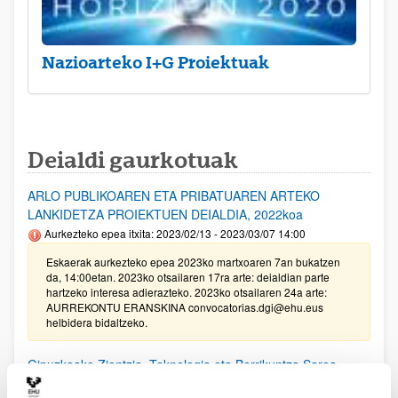
Nazioarteko I+G Proiektuak
Deialdi gaurkotuak
ARLO PUBLIKOAREN ETA PRIBATUAREN ARTEKO
LANKIDETZA PROIEKTUEN DEIALDIA, 2022koa
Aurkezteko epea itxita: 2023/02/13 - 2023/03/07 14:00
Eskaerak aurkezteko epea 2023ko martxoaren 7an bukatzen
da, 14:00etan. 2023ko otsailaren 17ra arte: deialdian parte
hartzeko interesa adierazteko. 2023ko otsailaren 24a arte:
AURREKONTU ERANSKINA convocatorias.dgi@ehu.eus
helbidera bidaltzeko.
Gipuzkoako Zientzia, Teknologia eta Berrikuntza Sarea
bultzatzeko Programaren laguntzak 2022