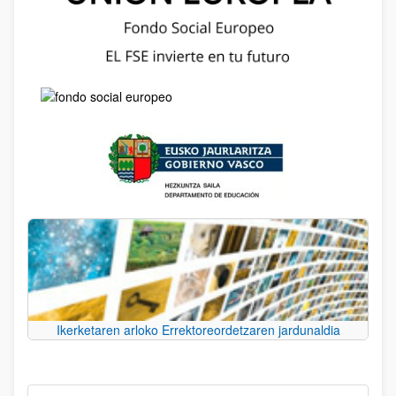
Ikerketaren arloko Errektoreordetzaren jardunaldia