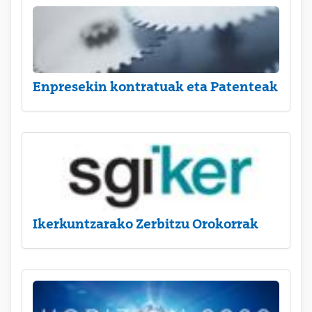
Enpresekin kontratuak eta Patenteak
Ikerkuntzarako Zerbitzu Orokorrak