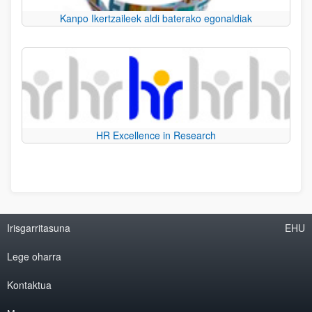
Kanpo Ikertzaileek aldi baterako egonaldiak
HR Excellence in Research
Irisgarritasuna
EHU
Lege oharra
Kontaktua