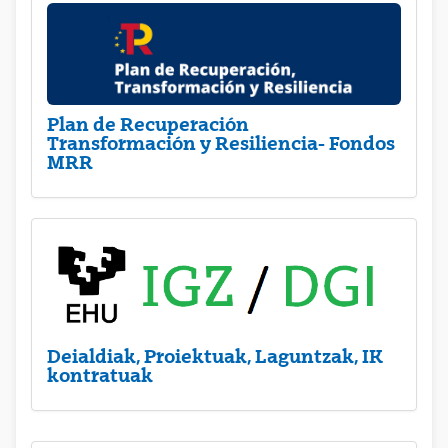
Plan de Recuperación
Transformación y Resiliencia- Fondos
MRR
Deialdiak, Proiektuak, Laguntzak, IK
kontratuak