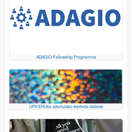
ADAGIO Fellowship Programme
UPV/EHUko aitortutako ikerketa taldeak