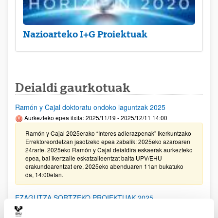
Nazioarteko I+G Proiektuak
Deialdi gaurkotuak
Ramón y Cajal doktoratu ondoko laguntzak 2025
Aurkezteko epea itxita: 2025/11/19 - 2025/12/11 14:00
Ramón y Cajal 2025erako “Interes adierazpenak” Ikerkuntzako
Errektoreordetzan jasotzeko epea zabalik: 2025eko azaroaren
24rarte. 2025eko Ramón y Cajal deialdira eskaerak aurkezteko
epea, bai ikertzaile eskatzaileentzat baita UPV/EHU
erakundearentzat ere, 2025eko abenduaren 11an bukatuko
da, 14:00etan.
EZAGUTZA SORTZEKO PROIEKTUAK 2025
Aurkezteko epea itxita: 2025/11/20 - 2025/12/16 14:00