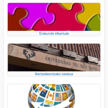
Erakunde elkartuak
Ikertzaileentzako ostatua