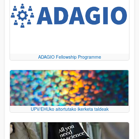
ADAGIO Fellowship Programme
UPV/EHUko aitortutako ikerketa taldeak