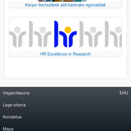
Kanpo Ikertzaileek aldi baterako egonaldiak
HR Excellence in Research
Irisgarritasuna
EHU
Lege oharra
Kontaktua
Mapa