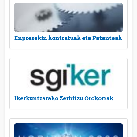
Enpresekin kontratuak eta Patenteak
Ikerkuntzarako Zerbitzu Orokorrak