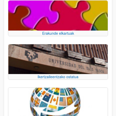
Erakunde elkartuak
Ikertzaileentzako ostatua