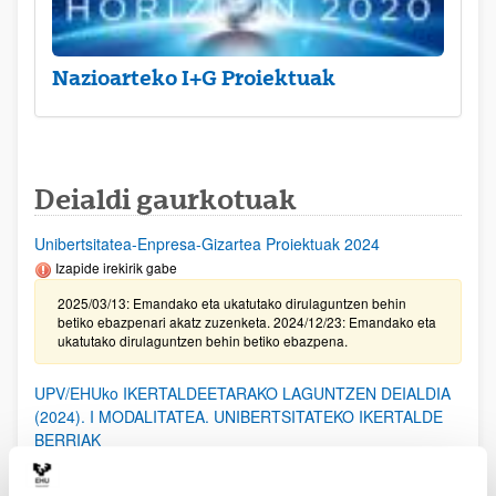
Nazioarteko I+G Proiektuak
Deialdi gaurkotuak
Unibertsitatea-Enpresa-Gizartea Proiektuak 2024
Izapide irekirik gabe
2025/03/13: Emandako eta ukatutako dirulaguntzen behin
betiko ebazpenari akatz zuzenketa. 2024/12/23: Emandako eta
ukatutako dirulaguntzen behin betiko ebazpena.
UPV/EHUko IKERTALDEETARAKO LAGUNTZEN DEIALDIA
(2024). I MODALITATEA. UNIBERTSITATEKO IKERTALDE
BERRIAK
2025/02/20. Emandako eta ukatutako laguntzen behin-betiko
ebazpena.