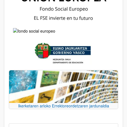
Ikerketaren arloko Errektoreordetzaren jardunaldia