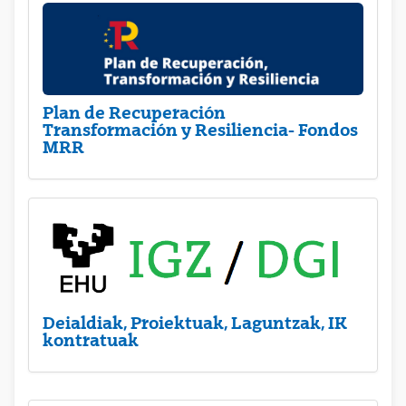
Plan de Recuperación
Transformación y Resiliencia- Fondos
MRR
Deialdiak, Proiektuak, Laguntzak, IK
kontratuak