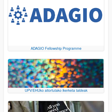
ADAGIO Fellowship Programme
UPV/EHUko aitortutako ikerketa taldeak