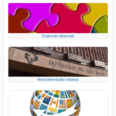
Erakunde elkartuak
Ikertzaileentzako ostatua