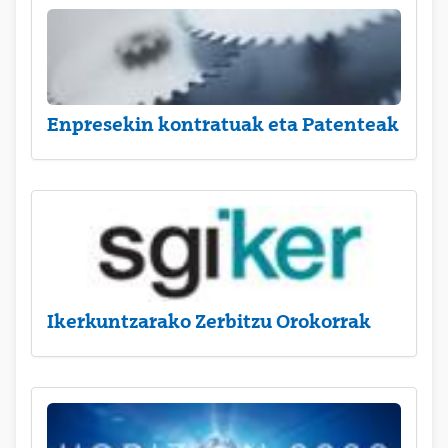
Enpresekin kontratuak eta Patenteak
Ikerkuntzarako Zerbitzu Orokorrak