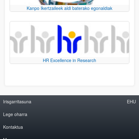
Kanpo Ikertzaileek aldi baterako egonaldiak
HR Excellence in Research
Irisgarritasuna
EHU
Lege oharra
Kontaktua