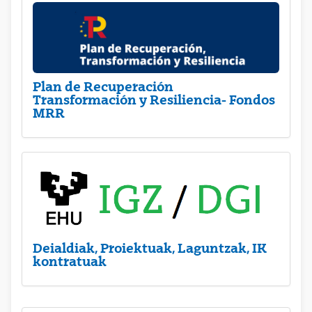
Plan de Recuperación
Transformación y Resiliencia- Fondos
MRR
Deialdiak, Proiektuak, Laguntzak, IK
kontratuak