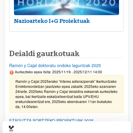
Nazioarteko I+G Proiektuak
Deialdi gaurkotuak
Ramón y Cajal doktoratu ondoko laguntzak 2025
Aurkezteko epea itxita: 2025/11/19 - 2025/12/11 14:00
Ramón y Cajal 2025erako “Interes adierazpenak” Ikerkuntzako
Errektoreordetzan jasotzeko epea zabalik: 2025eko azaroaren
24rarte. 2025eko Ramón y Cajal deialdira eskaerak aurkezteko
epea, bai ikertzaile eskatzaileentzat baita UPV/EHU
erakundearentzat ere, 2025eko abenduaren 11an bukatuko
da, 14:00etan.
EZAGUTZA SORTZEKO PROIEKTUAK 2025
Aurkezteko epea itxita: 2025/11/20 - 2025/12/16 14:00