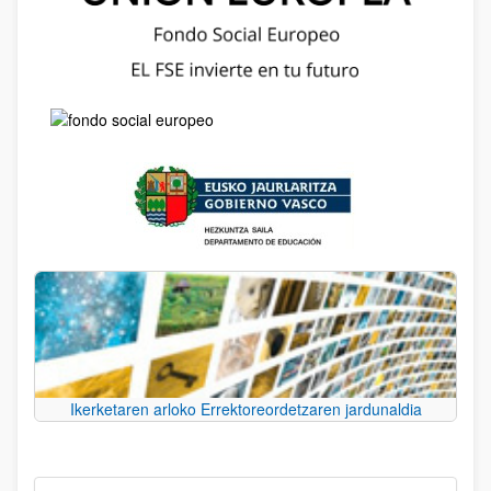
Ikerketaren arloko Errektoreordetzaren jardunaldia