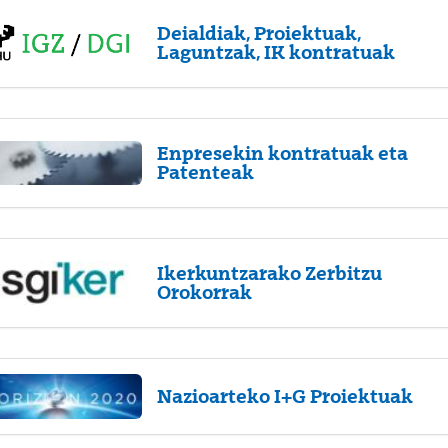
Deialdiak, Proiektuak,
Laguntzak, IK kontratuak
Enpresekin kontratuak eta
Patenteak
Ikerkuntzarako Zerbitzu
Orokorrak
Nazioarteko I+G Proiektuak